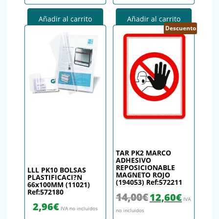
Añadir al carrito
Añadir al carrito
Descuento
TAR PK2 MARCO
ADHESIVO
REPOSICIONABLE
LLL PK10 BOLSAS
MAGNETO ROJO
PLASTIFICACI?N
(194053) Ref:572211
66x100MM (11021)
Ref:572180
El precio original era: 14,
El precio actu
14,00
€
12,60
€
IVA
2,96
€
IVA no incluidos
no incluidos