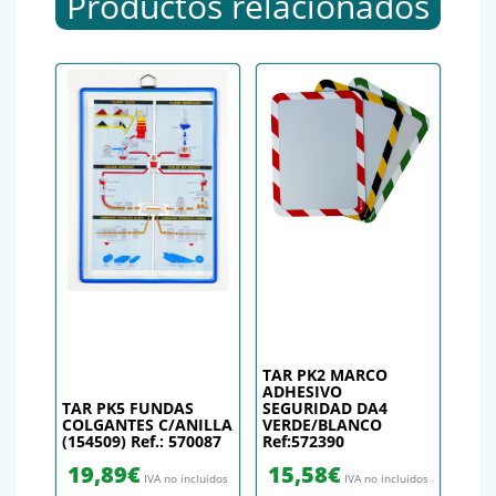
Productos relacionados
TAR PK2 MARCO
ADHESIVO
TAR PK5 FUNDAS
SEGURIDAD DA4
COLGANTES C/ANILLA
VERDE/BLANCO
(154509) Ref.: 570087
Ref:572390
19,89
€
15,58
€
IVA no incluidos
IVA no incluidos