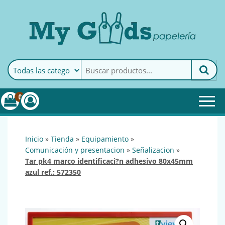
MyGoods · Papelería
My Goods es tu papelería
online de confianza. Podrás
encontrar todo lo necesario
0
para tu empresa.
inicio
»
tienda
»
equipamiento
»
comunicación y presentacion
»
señalizacion
»
tar pk4 marco identificaci?n adhesivo 80x45mm
azul ref.: 572350