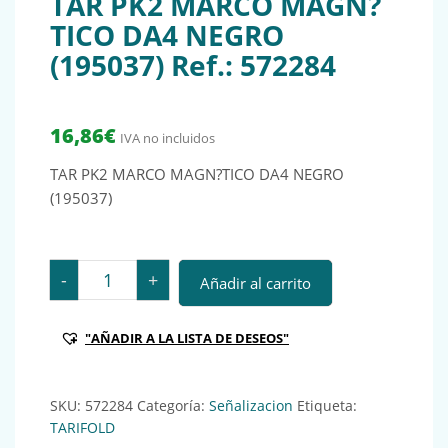
TAR PK2 MARCO MAGN?
TICO DA4 NEGRO
(195037) Ref.: 572284
16,86
€
IVA no incluidos
TAR PK2 MARCO MAGN?TICO DA4 NEGRO
(195037)
TAR PK2 MARCO MAGN?TICO DA4 NEGRO (195037) Ref.
-
+
Añadir al carrito
"AÑADIR A LA LISTA DE DESEOS"
SKU:
572284
Categoría:
Señalizacion
Etiqueta:
TARIFOLD