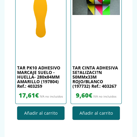
TAR PK10 ADHESIVO
TAR CINTA ADHESIVA
MARCAJE SUELO -
SE?ALIZACI?N
HUELLA- 280x84MM
50MMx33M
AMARILLO (197804)
ROJO/BLANCO
Ref.: 403259
(197732) Ref.: 403267
17,61
€
9,60
€
IVA no incluidos
IVA no incluidos
Añadir al carrito
Añadir al carrito