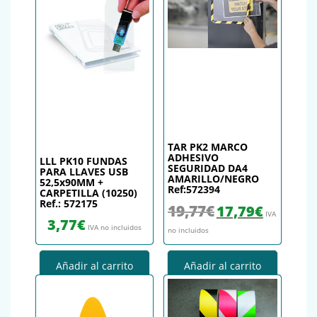
TAR PK2 MARCO
ADHESIVO
LLL PK10 FUNDAS
SEGURIDAD DA4
PARA LLAVES USB
AMARILLO/NEGRO
52,5x90MM +
Ref:572394
CARPETILLA (10250)
Ref.: 572175
El precio original era: 19,
El precio actu
19,77
€
17,79
€
IVA
3,77
€
IVA no incluidos
no incluidos
Añadir al carrito
Añadir al carrito