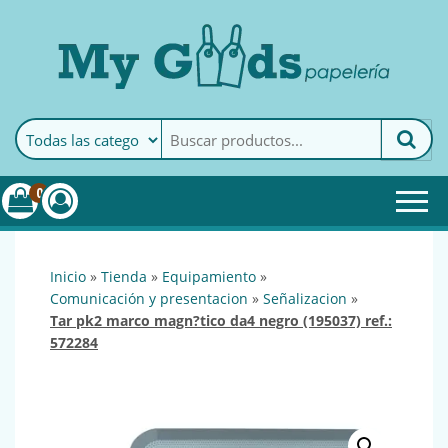
MyGoods · Papelería
My Goods es tu papelería
online de confianza. Podrás
encontrar todo lo necesario
0
para tu empresa.
inicio
»
tienda
»
equipamiento
»
comunicación y presentacion
»
señalizacion
»
tar pk2 marco magn?tico da4 negro (195037) ref.:
572284