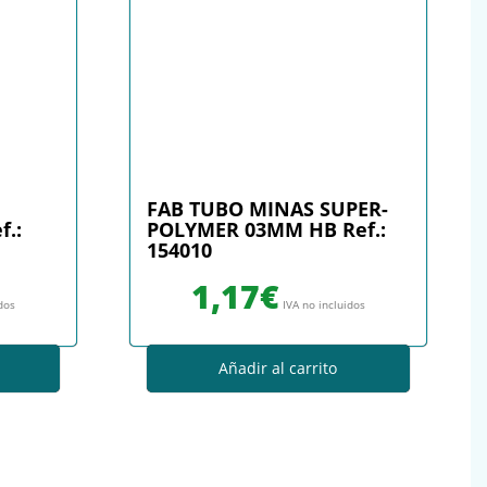
FAB TUBO MINAS SUPER-
f.:
POLYMER 03MM HB Ref.:
154010
1,17
€
idos
IVA no incluidos
Añadir al carrito