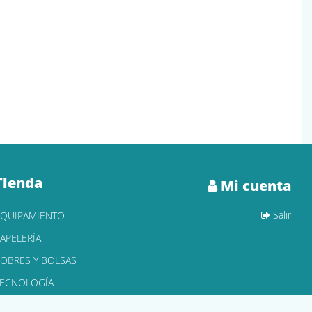
Tienda
Mi cuenta
Salir
EQUIPAMIENTO
APELERÍA
OBRES Y BOLSAS
TECNOLOGÍA
ONER Y CARTUCHOS