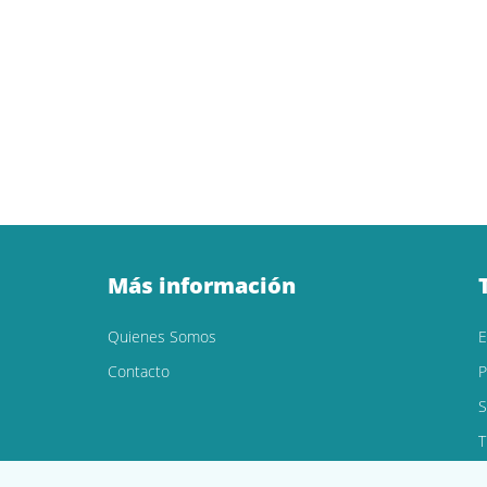
Más información
Quienes Somos
Contacto
P
S
T