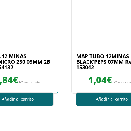
.12 MINAS
MAP TUBO 12MINAS
ICRO 250 05MM 2B
BLACK’PEPS 07MM Re
154132
153042
,84
€
1,04
€
IVA no incluidos
IVA no inclu
Añadir al carrito
Añadir al carrito