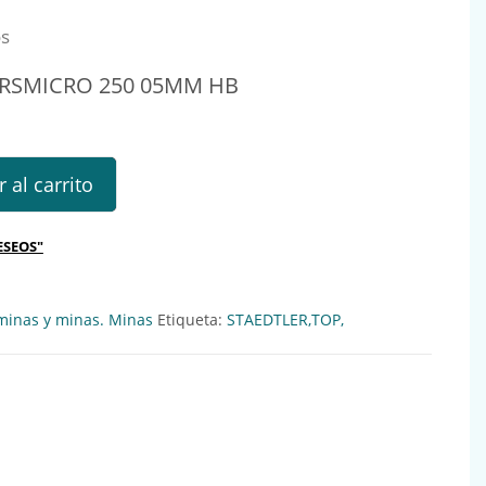
os
ARSMICRO 250 05MM HB
CRO 250 05MM HB Ref.: 154130 cantidad
 al carrito
ESEOS"
minas y minas. Minas
Etiqueta:
STAEDTLER,TOP,