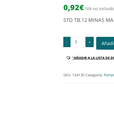
0,92
€
IVA no incluid
STD TB.12 MINAS M
STD TB.12 MINAS MARSMI
-
+
Añadir
"AÑADIR A LA LISTA DE D
SKU:
154130
Categoría:
Porta