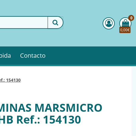
0
0,00€
pida
Contacto
f.: 154130
 MINAS MARSMICRO
B Ref.: 154130