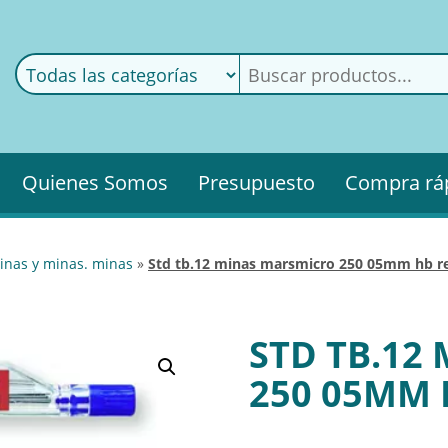
ods
ería
Quienes Somos
Presupuesto
Compra rá
minas y minas. minas
»
std tb.12 minas marsmicro 250 05mm hb re
STD TB.12
250 05MM H