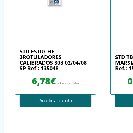
STD ESTUCHE
3ROTULADORES
STD TB
CALIBRADOS 308 02/04/08
MARSM
SP Ref.: 135048
Ref.: 
6,78
€
0
IVA no incluidos
Añadir al carrito