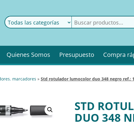
ods
ería
Quienes Somos
Presupuesto
Compra rá
adores. marcadores
»
std rotulador lumocolor duo 348 negro ref.:
STD ROTU
DUO 348 NE