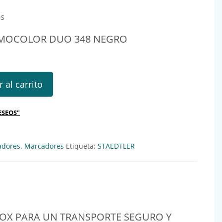
os
MOCOLOR DUO 348 NEGRO
OR DUO 348 NEGRO Ref.: 136360 cantidad
 al carrito
ESEOS"
adores. Marcadores
Etiqueta:
STAEDTLER
BOX PARA UN TRANSPORTE SEGURO Y