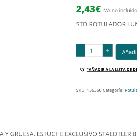
2,43
€
IVA no incluid
STD ROTULADOR LU
STD ROTULADOR LUMOCOL
-
+
Añadir
"AÑADIR A LA LISTA DE D
SKU:
136360
Categoría:
Rotul
 Y GRUESA. ESTUCHE EXCLUSIVO STAEDTLER 