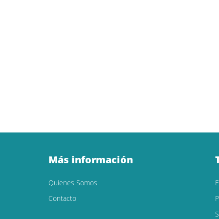
Más información
Quienes Somos
Contacto
P
S