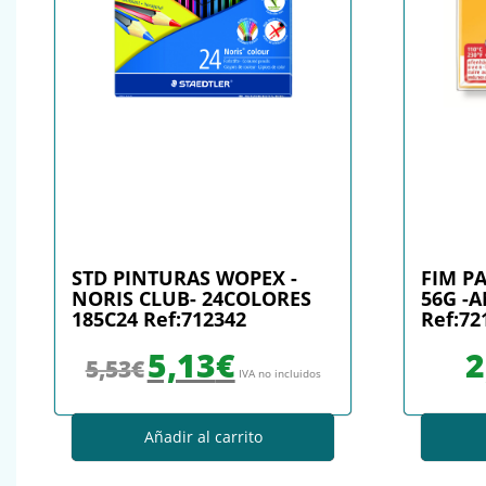
STD PINTURAS WOPEX -
FIM P
NORIS CLUB- 24COLORES
56G -A
185C24 Ref:712342
Ref:72
El precio original era: 5,53€.
El precio actual es: 5,13€.
5,13
€
2
5,53
€
IVA no incluidos
Añadir al carrito