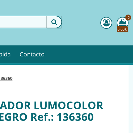
0
0,00€
pida
Contacto
 136360
LADOR LUMOCOLOR
GRO Ref.: 136360