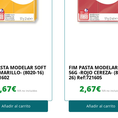
ASTA MODELAR SOFT
FIM PASTA MODELAR
MARILLO- (8020-16)
56G -ROJO CEREZA- (8
1602
26) Ref:721605
,67
€
2,67
€
IVA no incluidos
IVA no inclu
Añadir al carrito
Añadir al carrito