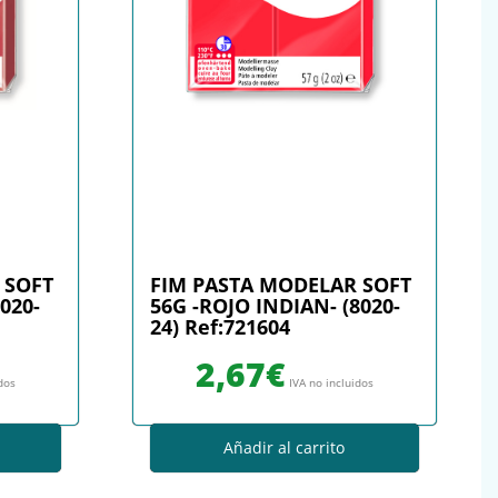
 SOFT
FIM PASTA MODELAR SOFT
020-
56G -ROJO INDIAN- (8020-
24) Ref:721604
2,67
€
idos
IVA no incluidos
Añadir al carrito