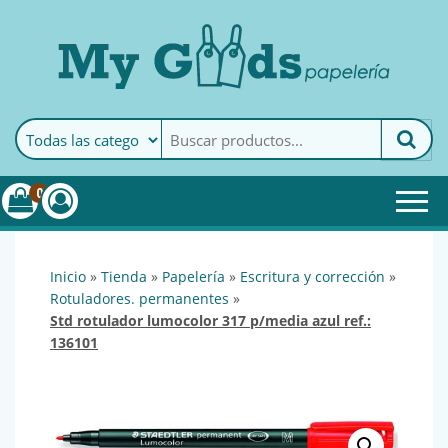
MyGoods · Papelería
My Goods es tu papelería
online de confianza. Podrás
encontrar todo lo necesario
0
para tu empresa.
inicio
»
tienda
»
papelería
»
escritura y corrección
»
rotuladores. permanentes
»
std rotulador lumocolor 317 p/media azul ref.:
136101