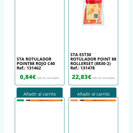
STA EST30
STA ROTULADOR
ROTULADOR POINT 88
POINT88 ROJO C40
ROLLERSET (8830-2)
Ref.: 131462
Ref.: 131478
0,84
€
22,83
€
IVA no incluidos
IVA no incluidos
Añadir al carrito
Añadir al carrito