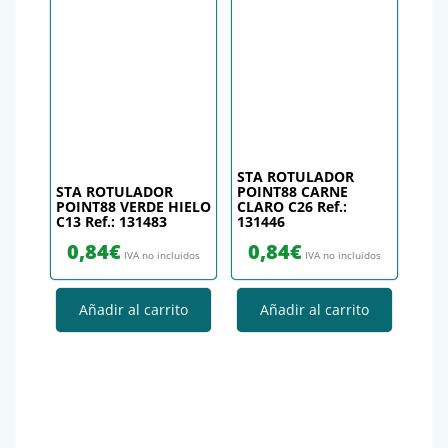
STA ROTULADOR
STA ROTULADOR
POINT88 CARNE
POINT88 VERDE HIELO
CLARO C26 Ref.:
C13 Ref.: 131483
131446
0,84
€
0,84
€
IVA no incluidos
IVA no incluidos
Añadir al carrito
Añadir al carrito