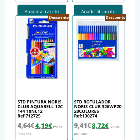
Añadir al carrito
Añadir al carrito
Descuento
Descuento
STD PINTURA NORIS
STD ROTULADOR
CLUB AQUARELL 12C
NORIS CLUB 326WP20
144 10NC12
20COLORES
Ref:712725
Ref:130274
El precio original era: 4,64€.
El precio actual es: 4,19€.
El precio original era: 9,41€.
El precio actual es
4,64
€
9,41
€
4,19
€
8,72
€
IVA no
IVA no
incluidos
incluidos