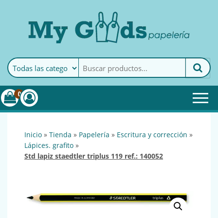
MyGoods · Papelería
My Goods es tu papelería
online de confianza. Podrás
encontrar todo lo necesario
0
para tu empresa.
inicio
»
tienda
»
papelería
»
escritura y corrección
»
lápices. grafito
»
std lapiz staedtler triplus 119 ref.: 140052