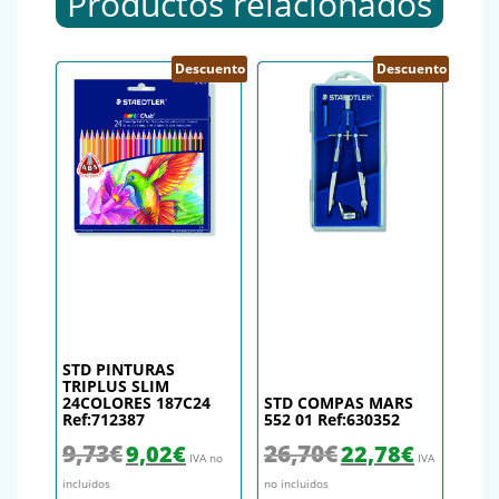
Productos relacionados
Descuento
Descuento
STD PINTURAS
TRIPLUS SLIM
24COLORES 187C24
STD COMPAS MARS
Ref:712387
552 01 Ref:630352
El precio original era: 9,73€.
El precio actual es: 9,02€.
El precio original era: 26,
El precio actu
9,73
€
26,70
€
9,02
€
22,78
€
IVA no
IVA
incluidos
no incluidos