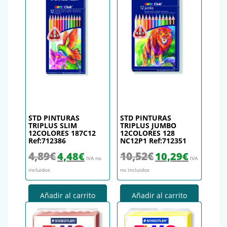
STD PINTURAS
STD PINTURAS
TRIPLUS SLIM
TRIPLUS JUMBO
12COLORES 187C12
12COLORES 128
Ref:712386
NC12P1 Ref:712351
El precio original era: 4,89€.
El precio actual es: 4,48€.
El precio original era: 10,
El precio actu
4,89
€
10,52
€
4,48
€
10,29
€
IVA no
IVA
incluidos
no incluidos
Añadir al carrito
Añadir al carrito