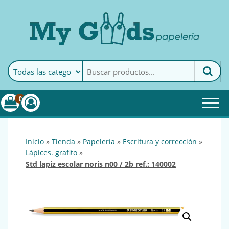
MyGoods · Papelería
My Goods es tu papelería
online de confianza. Podrás
encontrar todo lo necesario
0
para tu empresa.
inicio
»
tienda
»
papelería
»
escritura y corrección
»
lápices. grafito
»
std lapiz escolar noris n00 / 2b ref.: 140002