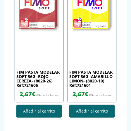
FIM PASTA MODELAR
FIM PASTA MODELAR
SOFT 56G -ROJO
SOFT 56G -AMARILLO
CEREZA- (8020-26)
LIMON- (8020-10)
Ref:721605
Ref:721601
2,67
€
2,67
€
IVA no incluidos
IVA no incluidos
Añadir al carrito
Añadir al carrito