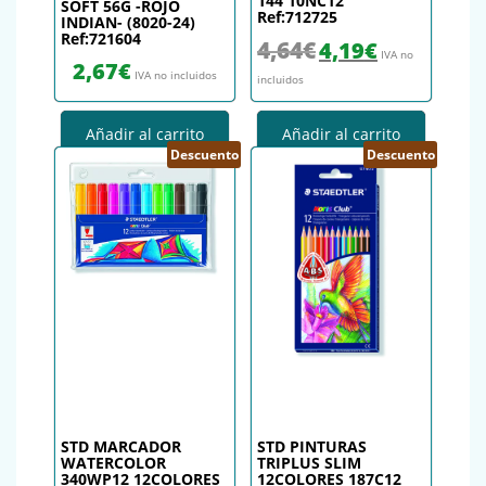
144 10NC12
SOFT 56G -ROJO
Ref:712725
INDIAN- (8020-24)
Ref:721604
El precio original era: 4,64€.
El precio actual es
4,64
€
4,19
€
IVA no
2,67
€
IVA no incluidos
incluidos
Añadir al carrito
Añadir al carrito
Descuento
Descuento
STD MARCADOR
STD PINTURAS
WATERCOLOR
TRIPLUS SLIM
340WP12 12COLORES
12COLORES 187C12