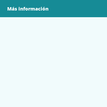
Más información
Quienes Somos
Contacto
Tienda
EQUIPAMIENTO
PAPELERÍA
SOBRES Y BOLSAS
TECNOLOGÍA
TONER Y CARTUCHOS