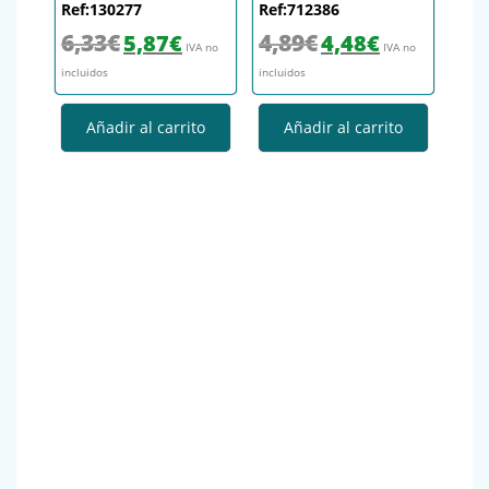
Ref:130277
Ref:712386
El precio original era: 6,33€.
El precio actual es: 5,87€.
El precio original era: 4,89€.
El precio actual es
6,33
€
4,89
€
5,87
€
4,48
€
IVA no
IVA no
incluidos
incluidos
Añadir al carrito
Añadir al carrito