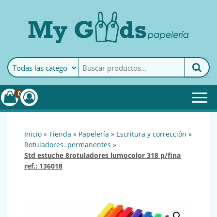
MyGoods · Papelería
My Goods es tu papelería
online de confianza. Podrás
encontrar todo lo necesario
0
para tu empresa.
inicio
»
tienda
»
papelería
»
escritura y corrección
»
rotuladores. permanentes
»
std estuche 8rotuladores lumocolor 318 p/fina
ref.: 136018