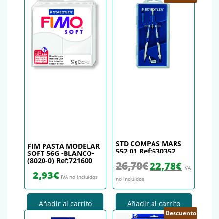
STD COMPAS MARS
FIM PASTA MODELAR
552 01 Ref:630352
SOFT 56G -BLANCO-
(8020-0) Ref:721600
El precio original era: 26,
El precio actu
26,70
€
22,78
€
IVA
2,93
€
IVA no incluidos
no incluidos
Añadir al carrito
Añadir al carrito
Descuento