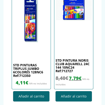
STD PINTURA NORIS
CLUB AQUARELL 24C
STD PINTURAS
144 10NC24
TRIPLUS JUMBO
Ref:712727
6COLORES 128NC6
Ref:712350
El precio original era: 8,40€.
El precio actual es
8,40
€
7,79
€
IVA no
4,11
€
IVA no incluidos
incluidos
Añadir al carrito
Añadir al carrito