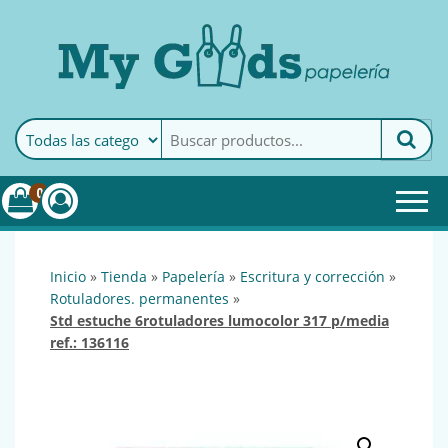
MyGoods · Papelería
My Goods es tu papelería
online de confianza. Podrás
encontrar todo lo necesario
0
para tu empresa.
inicio
»
tienda
»
papelería
»
escritura y corrección
»
rotuladores. permanentes
»
std estuche 6rotuladores lumocolor 317 p/media
ref.: 136116