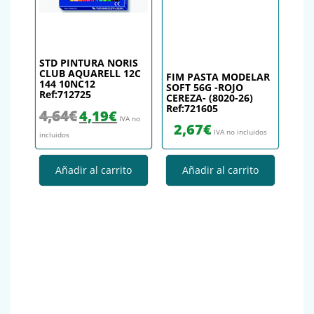
STD PINTURA NORIS
CLUB AQUARELL 12C
FIM PASTA MODELAR
144 10NC12
SOFT 56G -ROJO
Ref:712725
CEREZA- (8020-26)
Ref:721605
El precio original era: 4,64€.
El precio actual es: 4,19€.
4,64
€
4,19
€
IVA no
2,67
€
IVA no incluidos
incluidos
Añadir al carrito
Añadir al carrito