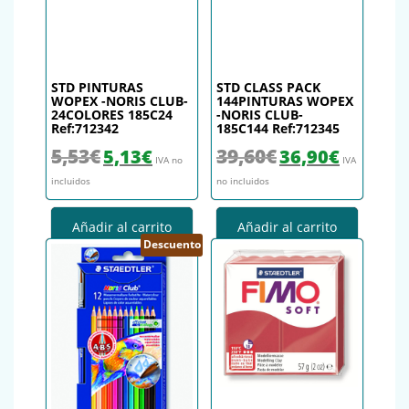
STD PINTURAS
STD CLASS PACK
WOPEX -NORIS CLUB-
144PINTURAS WOPEX
24COLORES 185C24
-NORIS CLUB-
Ref:712342
185C144 Ref:712345
El precio original era: 5,53€.
El precio actual es: 5,13€.
El precio original era: 39,
El precio actu
5,53
€
39,60
€
5,13
€
36,90
€
IVA no
IVA
incluidos
no incluidos
Añadir al carrito
Añadir al carrito
Descuento