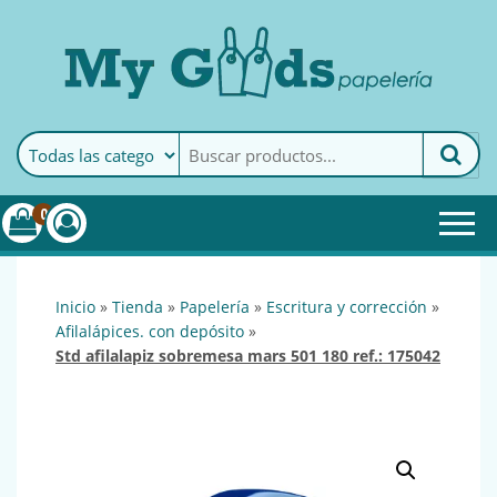
MyGoods · Papelería
My Goods es tu papelería
online de confianza. Podrás
encontrar todo lo necesario
0
para tu empresa.
inicio
»
tienda
»
papelería
»
escritura y corrección
»
afilalápices. con depósito
»
std afilalapiz sobremesa mars 501 180 ref.: 175042