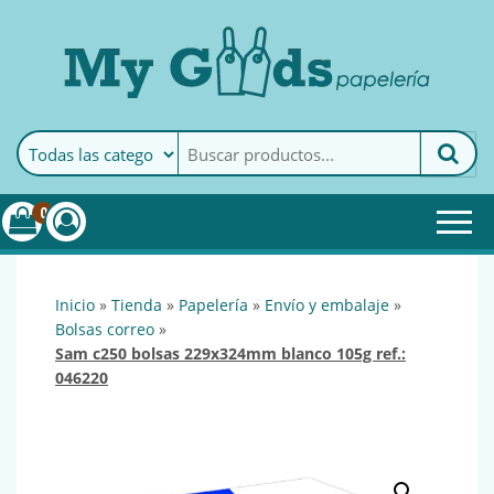
MyGoods · Papelería
My Goods es tu papelería
online de confianza. Podrás
encontrar todo lo necesario
0
para tu empresa.
inicio
»
tienda
»
papelería
»
envío y embalaje
»
bolsas correo
»
sam c250 bolsas 229x324mm blanco 105g ref.:
046220