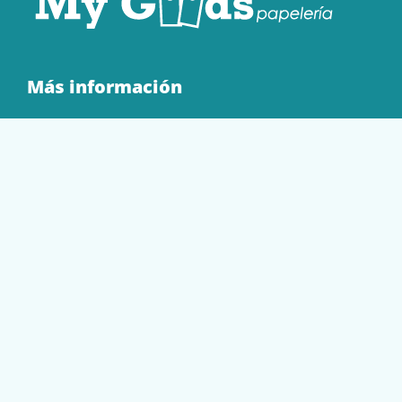
Más información
Quienes Somos
Contacto
Tienda
EQUIPAMIENTO
PAPELERÍA
SOBRES Y BOLSAS
TECNOLOGÍA
TONER Y CARTUCHOS