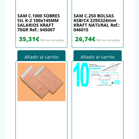
SAM C.1000 SOBRES
SAM C.250 BOLSAS
SIL K-2 100x145MM
KSB/C4 229X324mm
SALARIOS KRAFT
KRAFT NATURAL Ref.:
70GR Ref.: 045007
046015
35,31
€
26,74
€
IVA no incluidos
IVA no incluidos
Añadir al carrito
Añadir al carrito