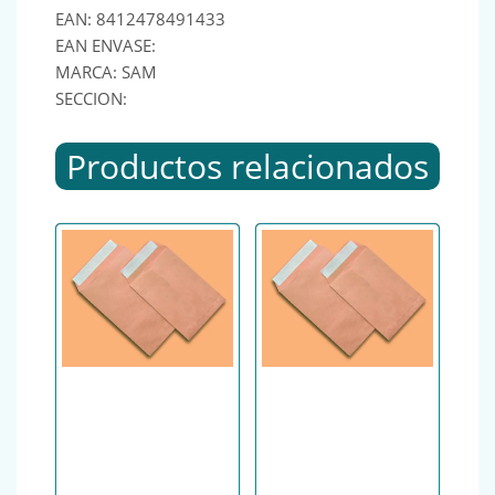
EAN: 8412478491433
EAN ENVASE:
MARCA: SAM
SECCION:
Productos relacionados