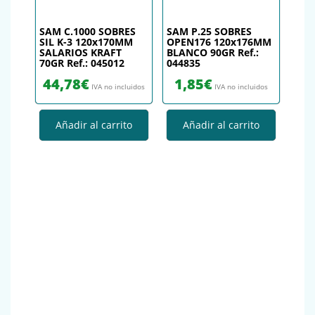
SAM C.1000 SOBRES
SAM P.25 SOBRES
SIL K-3 120x170MM
OPEN176 120x176MM
SALARIOS KRAFT
BLANCO 90GR Ref.:
70GR Ref.: 045012
044835
44,78
€
1,85
€
IVA no incluidos
IVA no incluidos
Añadir al carrito
Añadir al carrito