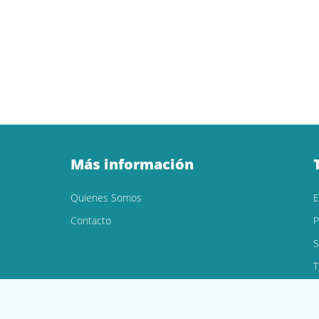
Más información
Quienes Somos
Contacto
P
S
T