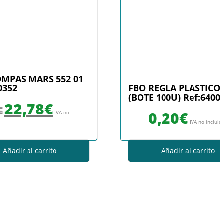
OMPAS MARS 552 01
0352
FBO REGLA PLASTIC
(BOTE 100U) Ref:640
El precio original era: 26,70€.
El precio actual es: 22,78€.
22,78
€
€
0,20
€
IVA no
IVA no inclu
Añadir al carrito
Añadir al carrito