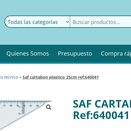
ods
ería
Quienes Somos
Presupuesto
Compra rá
jo tecnico
»
saf cartabon plastico 25cm ref:640041
SAF CARTA
Ref:640041