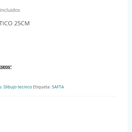
al era: 0,44€.
io actual es: 0,40€.
incluidos
TICO 25CM
M Ref:640041 cantidad
ESEOS"
o. Dibujo tecnico
Etiqueta:
SAFTA