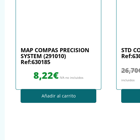
MAP COMPAS PRECISION
STD C
SYSTEM (291010)
Ref:63
Ref:630185
26,70
8,22
€
IVA no incluidos
incluidos
Añadir al carrito