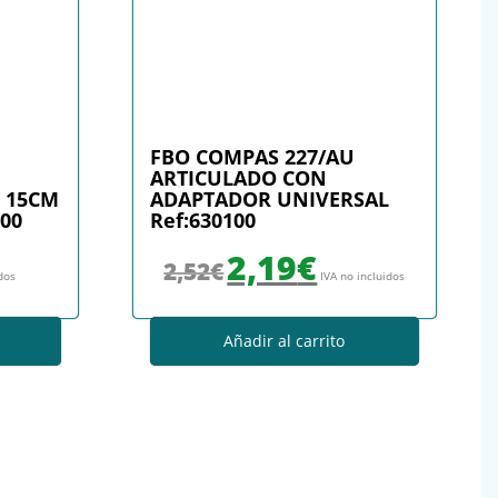
FBO COMPAS 227/AU
ARTICULADO CON
O 15CM
ADAPTADOR UNIVERSAL
000
Ref:630100
El precio original era: 2,52€.
El precio actual es: 2,19€.
2,19
€
2,52
€
idos
IVA no incluidos
Añadir al carrito