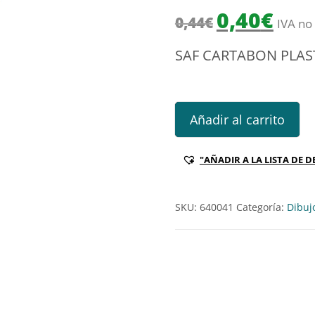
El precio origin
El prec
0,40
€
0,44
€
IVA no 
SAF CARTABON PLAS
SAF CARTABON PLASTICO 25C
Añadir al carrito
"AÑADIR A LA LISTA DE D
SKU:
640041
Categoría:
Dibuj