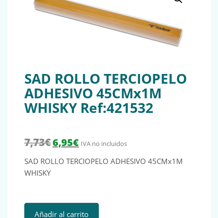
SAD ROLLO TERCIOPELO
ADHESIVO 45CMx1M
WHISKY Ref:421532
El precio original era: 7,73€.
El precio actual es: 6,95€.
7,73
€
6,95
€
IVA no incluidos
SAD ROLLO TERCIOPELO ADHESIVO 45CMx1M
WHISKY
SAD ROLLO TERCIOPELO ADHESIVO 45CMx1M WHISKY Ref:
Añadir al carrito