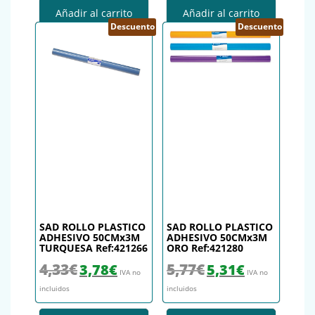
Añadir al carrito
Añadir al carrito
Descuento
Descuento
SAD ROLLO PLASTICO
SAD ROLLO PLASTICO
ADHESIVO 50CMx3M
ADHESIVO 50CMx3M
TURQUESA Ref:421266
ORO Ref:421280
El precio original era: 4,33€.
El precio actual es: 3,78€.
El precio original era: 5,77€.
El precio actual es
4,33
€
5,77
€
3,78
€
5,31
€
IVA no
IVA no
incluidos
incluidos