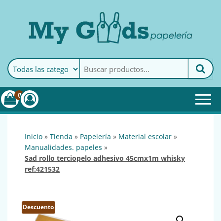
MyGoods · Papelería
My Goods es tu papelería
online de confianza. Podrás
encontrar todo lo necesario
0
para tu empresa.
inicio
»
tienda
»
papelería
»
material escolar
»
manualidades. papeles
»
sad rollo terciopelo adhesivo 45cmx1m whisky
ref:421532
Descuento