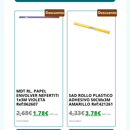
Descuento
Descuento
MDT RL. PAPEL
ENVOLVER NEFERTITI
SAD ROLLO PLASTICO
1x3M VIOLETA
ADHESIVO 50CMx3M
Ref:062607
AMARILLO Ref:421261
El precio original era: 2,68€.
El precio actual es: 1,78€.
El precio original era: 4,33€.
El precio actual es
2,68
€
4,33
€
1,78
€
3,78
€
IVA no
IVA no
incluidos
incluidos