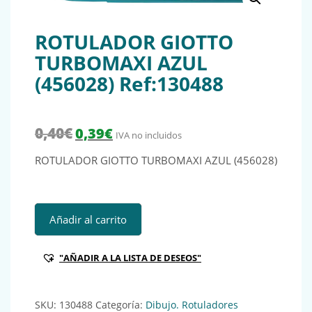
ROTULADOR GIOTTO
TURBOMAXI AZUL
(456028) Ref:130488
El precio original era: 0,40€.
El precio actual es: 0,39€.
0,40
€
0,39
€
IVA no incluidos
ROTULADOR GIOTTO TURBOMAXI AZUL (456028)
ROTULADOR GIOTTO TURBOMAXI AZUL (456028) Ref:13048
Añadir al carrito
"AÑADIR A LA LISTA DE DESEOS"
SKU:
130488
Categoría:
Dibujo. Rotuladores