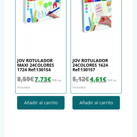
JOV ROTULADOR
JOV ROTULADOR
MAXI 24COLORES
24COLORES 1624
1724 Ref:130154
Ref:130157
El precio original era: 8,59€.
El precio actual es: 7,73€.
El precio original era: 5,12€.
El precio actual es
8,59
€
5,12
€
7,73
€
4,61
€
IVA no
IVA no
incluidos
incluidos
Añadir al carrito
Añadir al carrito