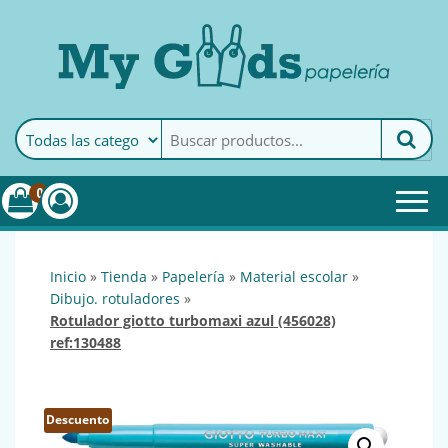
MyGoods · Papelería
My Goods es tu papelería
online de confianza. Podrás
encontrar todo lo necesario
0
para tu empresa.
inicio
»
tienda
»
papelería
»
material escolar
»
dibujo. rotuladores
»
rotulador giotto turbomaxi azul (456028)
ref:130488
Descuento