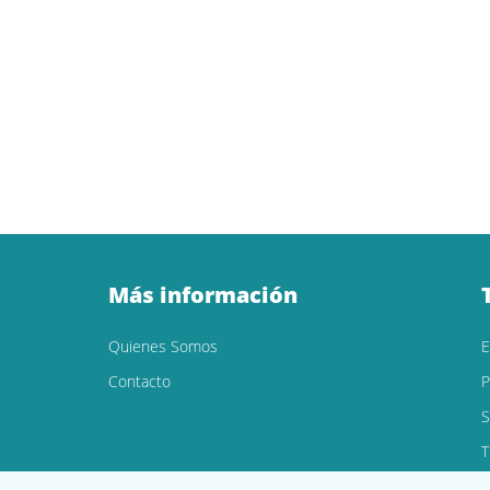
Más información
Quienes Somos
Contacto
P
S
T