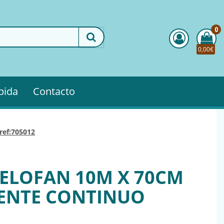
0
0,00€
pida
Contacto
ref:705012
CELOFAN 10M X 70CM
ENTE CONTINUO