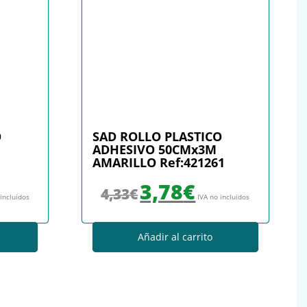
O
SAD ROLLO PLASTICO
ADHESIVO 50CMx3M
AMARILLO Ref:421261
: 4,54€.
io actual es: 3,78€.
El precio original era: 4,33€.
El precio actual es: 3,78€.
3,78
€
4,33
€
 incluidos
IVA no incluidos
Añadir al carrito