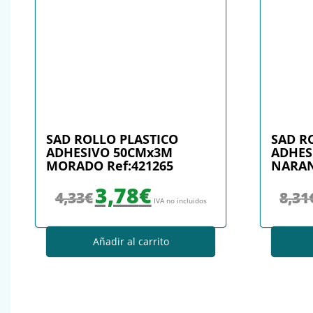
SAD ROLLO PLASTICO
SAD R
ADHESIVO 50CMx3M
ADHES
MORADO Ref:421265
NARAN
El precio original era: 4,33€.
El precio actual es: 3,78€.
3,78
€
4,33
€
8,31
IVA no incluidos
Añadir al carrito