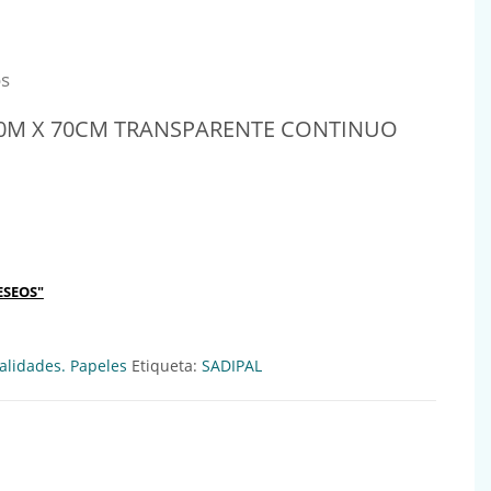
os
10M X 70CM TRANSPARENTE CONTINUO
0CM TRANSPARENTE CONTINUO Ref:705012 cantidad
ESEOS"
lidades. Papeles
Etiqueta:
SADIPAL