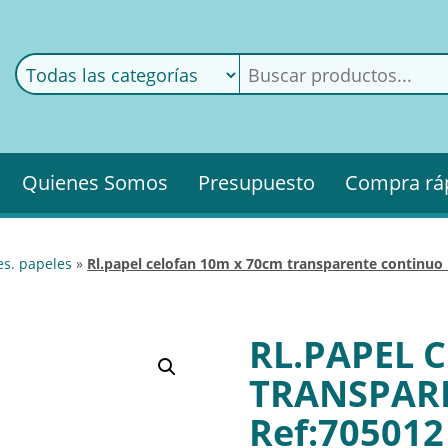
ods
ería
Quienes Somos
Presupuesto
Compra rá
es. papeles
»
rl.papel celofan 10m x 70cm transparente continuo 
RL.PAPEL 
TRANSPAR
Ref:705012