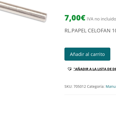
7,00
€
IVA no incluid
RL.PAPEL CELOFAN 
RL.PAPEL CELOFAN 10M X 7
Añadir al carrito
"AÑADIR A LA LISTA DE D
SKU:
705012
Categoría:
Manua