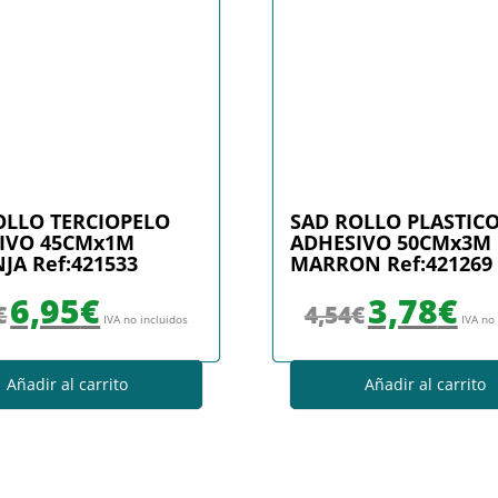
OLLO TERCIOPELO
SAD ROLLO PLASTIC
IVO 45CMx1M
ADHESIVO 50CMx3M
JA Ref:421533
MARRON Ref:421269
El precio original era: 8,31€.
El precio actual es: 6,95€.
El precio original era
El prec
6,95
€
3,78
€
€
4,54
€
IVA no incluidos
IVA no
Añadir al carrito
Añadir al carrito