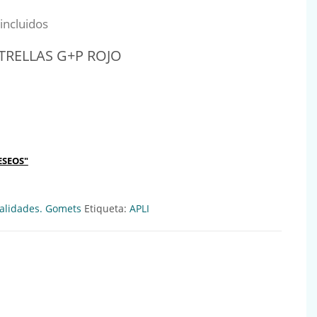
al era: 3,44€.
io actual es: 3,15€.
incluidos
TRELLAS G+P ROJO
G+P ROJO Ref:417322 cantidad
ESEOS"
lidades. Gomets
Etiqueta:
APLI