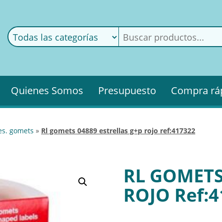
ods
ería
Quienes Somos
Presupuesto
Compra rá
es. gomets
»
rl gomets 04889 estrellas g+p rojo ref:417322
RL GOMETS
ROJO Ref:4