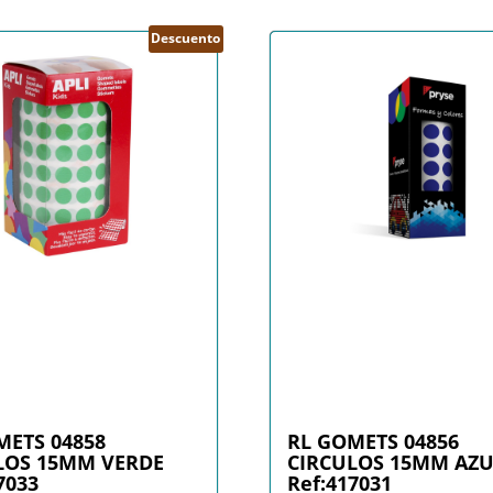
Descuento
METS 04858
RL GOMETS 04856
LOS 15MM VERDE
CIRCULOS 15MM AZ
7033
Ref:417031