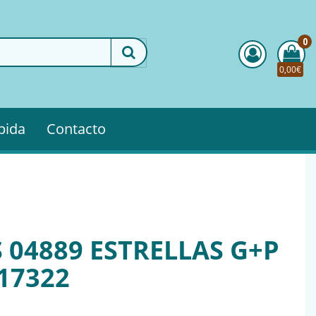
0
0,00€
pida
Contacto
 04889 ESTRELLAS G+P
17322