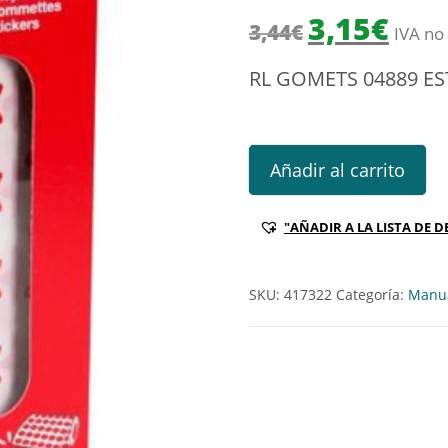
El precio origin
El prec
3,15
€
3,44
€
IVA no 
RL GOMETS 04889 ES
RL GOMETS 04889 ESTRELLAS 
Añadir al carrito
"AÑADIR A LA LISTA DE D
SKU:
417322
Categoría:
Manua