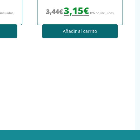
: 3,44€.
io actual es: 3,15€.
El precio original era: 3,44€.
El precio actual es: 3,15€.
3,15
€
3,44
€
 incluidos
IVA no incluidos
Añadir al carrito