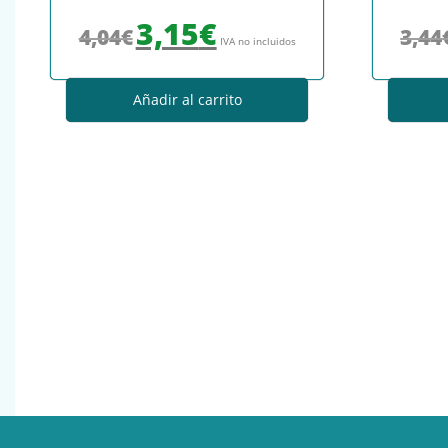
El precio original era: 4,04€.
El precio actual es: 3,15€.
3,15
€
4,04
€
3,44
IVA no incluidos
Añadir al carrito