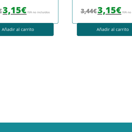
El precio original era: 3,44€.
El precio actual es: 3,15€.
El precio original era
El prec
3,15
€
3,15
€
€
3,44
€
IVA no incluidos
IVA no
Añadir al carrito
Añadir al carrito