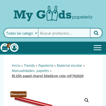
MyGoods · Papelería
My Goods es tu papelería
online de confianza. Podrás
encontrar todo lo necesario
0
para tu empresa.
inicio
»
tienda
»
papelería
»
material escolar
»
manualidades. papeles
»
rl.25h papel charol 50x65cm rojo ref:702020
Descuento