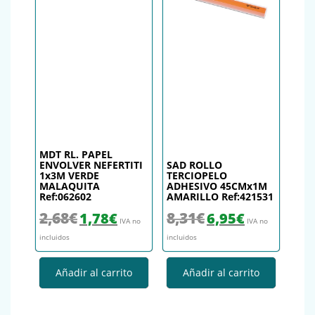
MDT RL. PAPEL
ENVOLVER NEFERTITI
SAD ROLLO
1x3M VERDE
TERCIOPELO
MALAQUITA
ADHESIVO 45CMx1M
Ref:062602
AMARILLO Ref:421531
El precio original era: 2,68€.
El precio actual es: 1,78€.
El precio original era: 8,31€.
El precio actual es
2,68
€
8,31
€
1,78
€
6,95
€
IVA no
IVA no
incluidos
incluidos
Añadir al carrito
Añadir al carrito