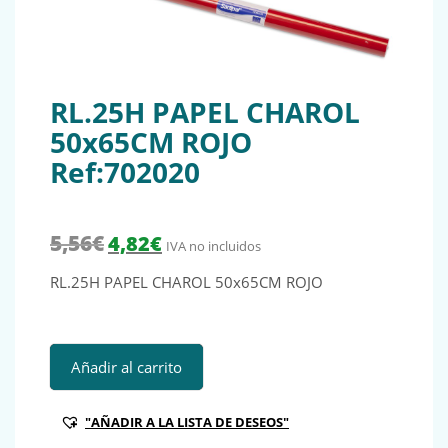
RL.25H PAPEL CHAROL
50x65CM ROJO
Ref:702020
El precio original era: 5,56€.
El precio actual es: 4,82€.
5,56
€
4,82
€
IVA no incluidos
RL.25H PAPEL CHAROL 50x65CM ROJO
RL.25H PAPEL CHAROL 50x65CM ROJO Ref:702020 cantida
Añadir al carrito
"AÑADIR A LA LISTA DE DESEOS"