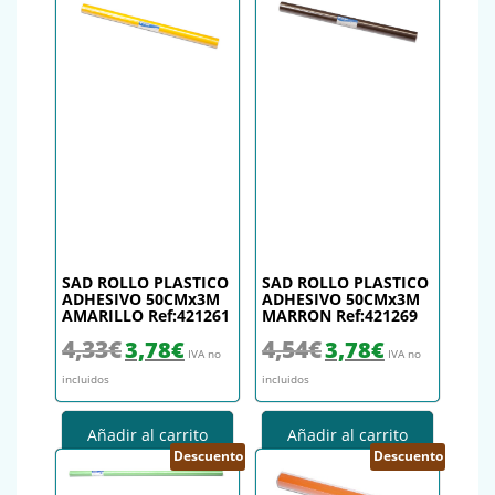
SAD ROLLO PLASTICO
SAD ROLLO PLASTICO
ADHESIVO 50CMx3M
ADHESIVO 50CMx3M
AMARILLO Ref:421261
MARRON Ref:421269
El precio original era: 4,33€.
El precio actual es: 3,78€.
El precio original era: 4,54€.
El precio actual es
4,33
€
4,54
€
3,78
€
3,78
€
IVA no
IVA no
incluidos
incluidos
Añadir al carrito
Añadir al carrito
Descuento
Descuento