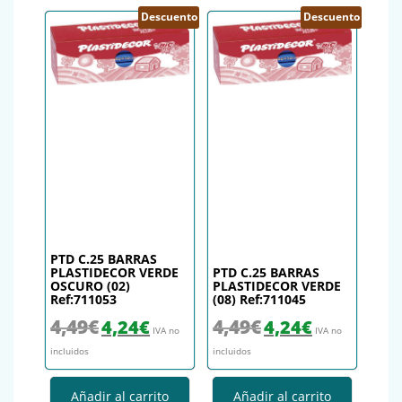
Descuento
Descuento
PTD C.25 BARRAS
PLASTIDECOR VERDE
PTD C.25 BARRAS
OSCURO (02)
PLASTIDECOR VERDE
Ref:711053
(08) Ref:711045
El precio original era: 4,49€.
El precio actual es: 4,24€.
El precio original era: 4,49€.
El precio actual es
4,49
€
4,49
€
4,24
€
4,24
€
IVA no
IVA no
incluidos
incluidos
Añadir al carrito
Añadir al carrito