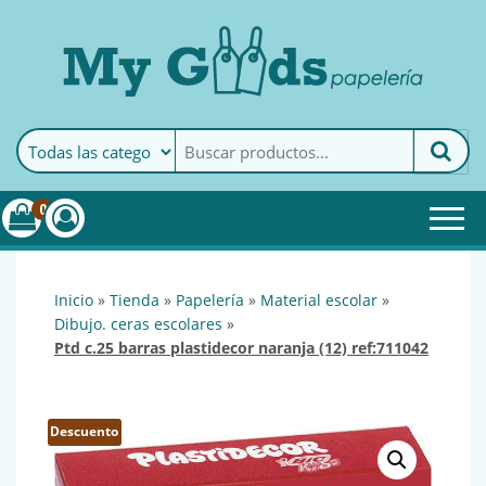
MyGoods · Papelería
My Goods es tu papelería
online de confianza. Podrás
encontrar todo lo necesario
0
para tu empresa.
inicio
»
tienda
»
papelería
»
material escolar
»
dibujo. ceras escolares
»
ptd c.25 barras plastidecor naranja (12) ref:711042
Descuento