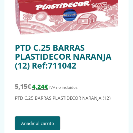
PTD C.25 BARRAS
PLASTIDECOR NARANJA
(12) Ref:711042
El precio original era: 5,15€.
El precio actual es: 4,24€.
5,15
€
4,24
€
IVA no incluidos
PTD C.25 BARRAS PLASTIDECOR NARANJA (12)
PTD C.25 BARRAS PLASTIDECOR NARANJA (12) Ref:711042 
Añadir al carrito