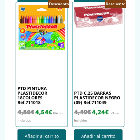
Descuento
Descuento
PTD PINTURA
PLASTIDECOR
PTD C.25 BARRAS
18COLORES
PLASTIDECOR NEGRO
Ref:711018
(09) Ref:711049
El precio original era: 4,56€.
El precio actual es: 4,54€.
El precio original era: 4,49€.
El precio actual es
4,56
€
4,49
€
4,54
€
4,24
€
IVA no
IVA no
incluidos
incluidos
Añadir al carrito
Añadir al carrito