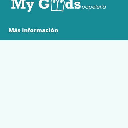
Más información
Quienes Somos
Contacto
Tienda
EQUIPAMIENTO
PAPELERÍA
SOBRES Y BOLSAS
TECNOLOGÍA
TONER Y CARTUCHOS