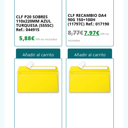
CLF RECAMBIO DA4
CLF P20 SOBRES
90G 150+100H
110x220MM AZUL
(11797C) Ref.: 017190
TURQUESA (5555C)
Ref.: 044915
El precio original era: 8,77€.
El precio actual es
8,77
€
7,97
€
IVA no
5,88
€
IVA no incluidos
incluidos
Añadir al carrito
Añadir al carrito