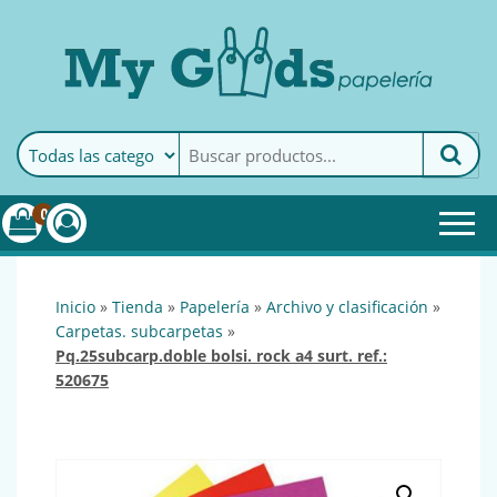
MyGoods · Papelería
My Goods es tu papelería
online de confianza. Podrás
encontrar todo lo necesario
0
para tu empresa.
inicio
»
tienda
»
papelería
»
archivo y clasificación
»
carpetas. subcarpetas
»
pq.25subcarp.doble bolsi. rock a4 surt. ref.:
520675