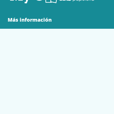
Más información
Quienes Somos
Contacto
Tienda
EQUIPAMIENTO
PAPELERÍA
SOBRES Y BOLSAS
TECNOLOGÍA
TONER Y CARTUCHOS