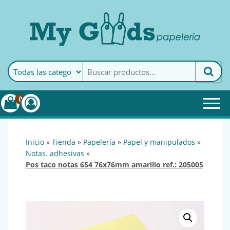
MyGoods · Papelería
My Goods es tu papelería
online de confianza. Podrás
encontrar todo lo necesario
0
para tu empresa.
inicio
»
tienda
»
papelería
»
papel y manipulados
»
notas. adhesivas
»
pos taco notas 654 76x76mm amarillo ref.: 205005