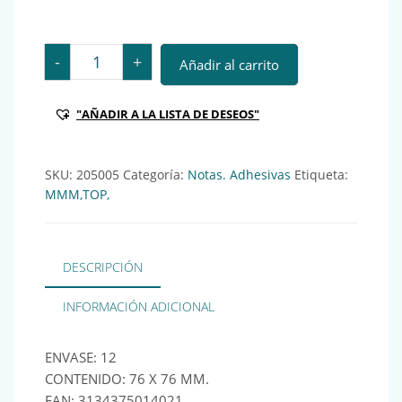
POS TACO NOTAS 654 76x76MM AMARILLO Ref.: 20500
-
+
Añadir al carrito
"AÑADIR A LA LISTA DE DESEOS"
SKU:
205005
Categoría:
Notas. Adhesivas
Etiqueta:
MMM,TOP,
DESCRIPCIÓN
INFORMACIÓN ADICIONAL
ENVASE: 12
CONTENIDO: 76 X 76 MM.
EAN: 3134375014021