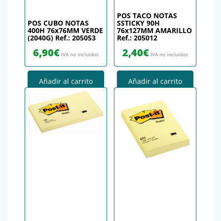
POS TACO NOTAS
POS CUBO NOTAS
SSTICKY 90H
400H 76x76MM VERDE
76x127MM AMARILLO
(2040G) Ref.: 205053
Ref.: 205012
6,90
€
2,40
€
IVA no incluidos
IVA no incluidos
Añadir al carrito
Añadir al carrito