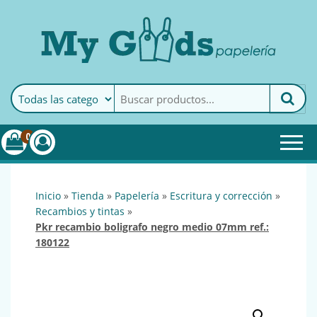
MyGoods · Papelería
My Goods es tu papelería
online de confianza. Podrás
encontrar todo lo necesario
0
para tu empresa.
inicio
»
tienda
»
papelería
»
escritura y corrección
»
recambios y tintas
»
pkr recambio boligrafo negro medio 07mm ref.:
180122