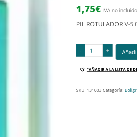
1,75
€
IVA no incluid
PIL ROTULADOR V-5
PIL ROTULADOR V-5 05MM
-
+
Añadir
"AÑADIR A LA LISTA DE D
SKU:
131003
Categoría:
Boligr