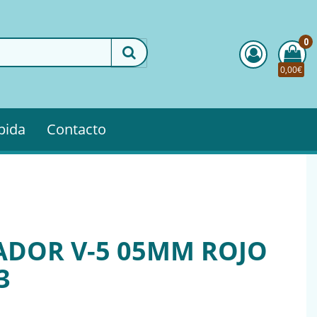
0
0,00€
pida
Contacto
ADOR V-5 05MM ROJO
3