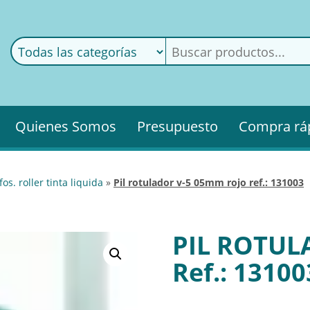
ods
ería
Quienes Somos
Presupuesto
Compra rá
afos. roller tinta liquida
»
pil rotulador v-5 05mm rojo ref.: 131003
PIL ROTUL
Ref.: 13100