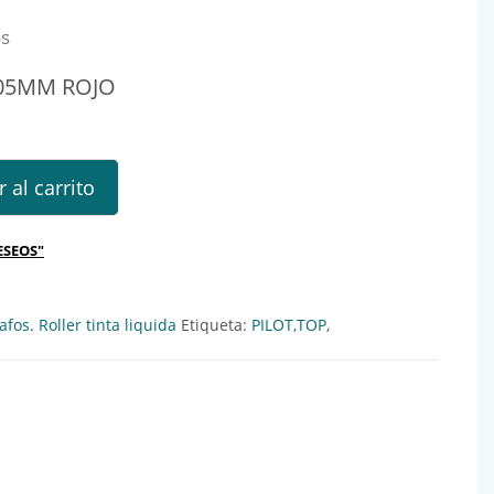
os
 05MM ROJO
 ROJO Ref.: 131003 cantidad
 al carrito
ESEOS"
afos. Roller tinta liquida
Etiqueta:
PILOT,TOP,