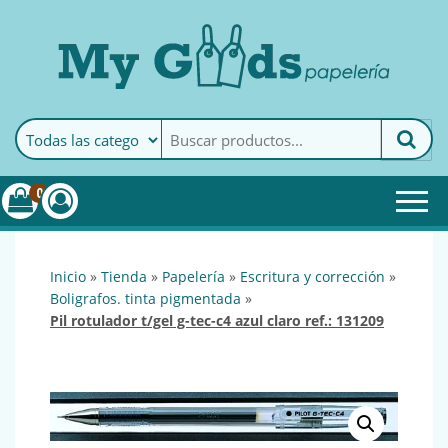
MyGoods · Papelería
My Goods es tu papelería
online de confianza. Podrás
encontrar todo lo necesario
0
para tu empresa.
inicio
»
tienda
»
papelería
»
escritura y corrección
»
boligrafos. tinta pigmentada
»
pil rotulador t/gel g-tec-c4 azul claro ref.: 131209