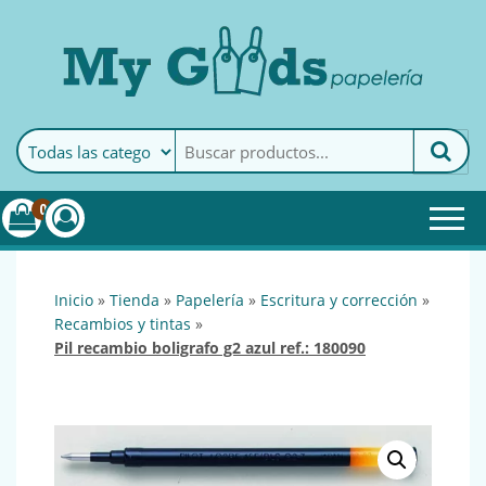
MyGoods · Papelería
My Goods es tu papelería
online de confianza. Podrás
encontrar todo lo necesario
0
para tu empresa.
inicio
»
tienda
»
papelería
»
escritura y corrección
»
recambios y tintas
»
pil recambio boligrafo g2 azul ref.: 180090