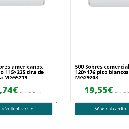
bres americanos,
500 Sobres comercia
 115×225 tira de
120×176 pico blancos
na MG55219
MG29208
,74
€
19,55
€
IVA no incluidos
IVA no incl
Añadir al carrito
Añadir al carrito