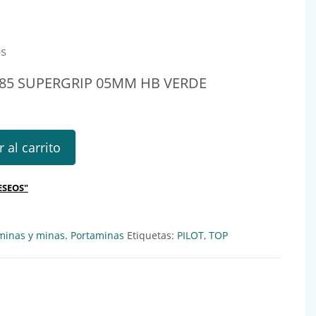
os
185 SUPERGRIP 05MM HB VERDE
UPERGRIP 05MM HB VERDE Ref.: 150214 cantidad
 al carrito
ESEOS"
minas y minas. Portaminas
Etiquetas:
PILOT
,
TOP