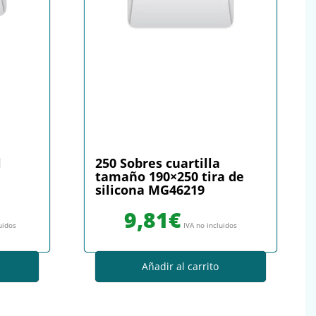
l
250 Sobres cuartilla
tamaño 190×250 tira de
silicona MG46219
9,81
€
uidos
IVA no incluidos
Añadir al carrito