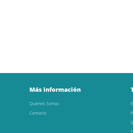
Más información
Quienes Somos
Contacto
P
S