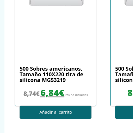
500 Sobres americanos,
500 So
Tamaño 110X220 tira de
Tamaño
silicona MG53219
silico
El precio original era: 8,74€.
El precio actual es: 6,84€.
6,84
€
8
8,74
€
IVA no incluidos
Añadir al carrito