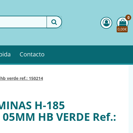
0
0,00€
pida
Contacto
hb verde ref.: 150214
MINAS H-185
 05MM HB VERDE Ref.: