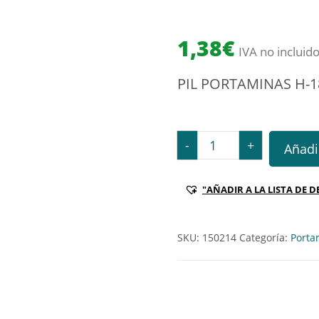
1,38
€
IVA no incluid
PIL PORTAMINAS H-
PIL PORTAMINAS H-185 S
-
+
Añadir
"AÑADIR A LA LISTA DE D
SKU:
150214
Categoría:
Porta