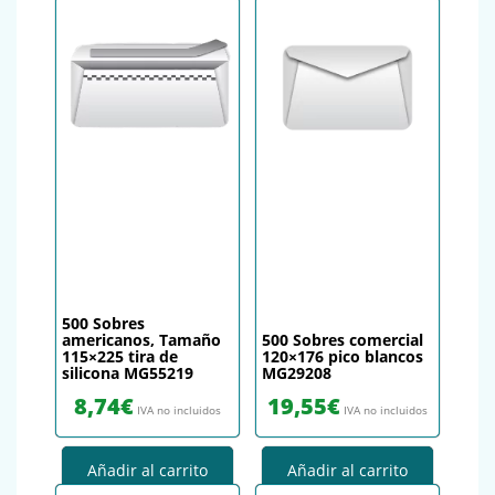
500 Sobres
americanos, Tamaño
500 Sobres comercial
115×225 tira de
120×176 pico blancos
silicona MG55219
MG29208
8,74
€
19,55
€
IVA no incluidos
IVA no incluidos
Añadir al carrito
Añadir al carrito