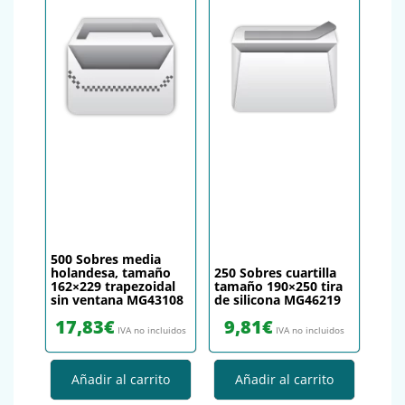
500 Sobres media
holandesa, tamaño
250 Sobres cuartilla
162×229 trapezoidal
tamaño 190×250 tira
sin ventana MG43108
de silicona MG46219
17,83
€
9,81
€
IVA no incluidos
IVA no incluidos
Añadir al carrito
Añadir al carrito