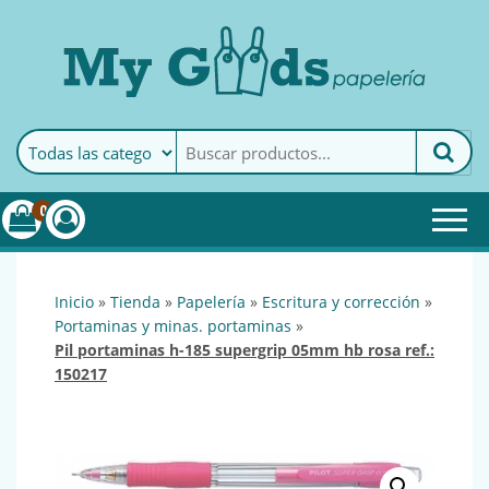
MyGoods · Papelería
My Goods es tu papelería
online de confianza. Podrás
encontrar todo lo necesario
0
para tu empresa.
inicio
»
tienda
»
papelería
»
escritura y corrección
»
portaminas y minas. portaminas
»
pil portaminas h-185 supergrip 05mm hb rosa ref.:
150217