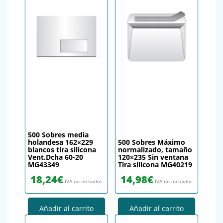
500 Sobres media
holandesa 162×229
500 Sobres Máximo
blancos tira silicona
normalizado, tamaño
Vent.Dcha 60-20
120×235 Sin ventana
MG43349
Tira silicona MG40219
18,24
€
14,98
€
IVA no incluidos
IVA no incluidos
Añadir al carrito
Añadir al carrito