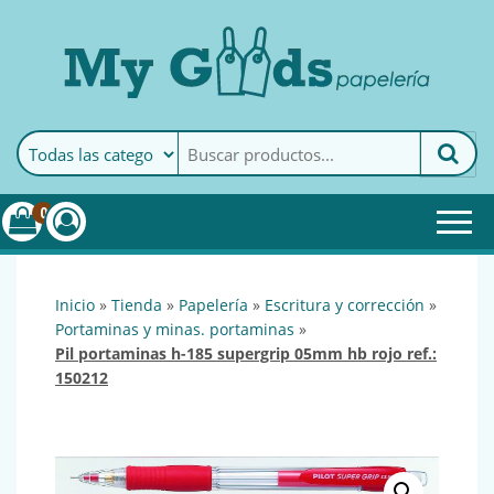
MyGoods · Papelería
My Goods es tu papelería
online de confianza. Podrás
encontrar todo lo necesario
0
para tu empresa.
inicio
»
tienda
»
papelería
»
escritura y corrección
»
portaminas y minas. portaminas
»
pil portaminas h-185 supergrip 05mm hb rojo ref.:
150212