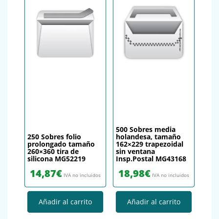
500 Sobres media
250 Sobres folio
holandesa, tamaño
prolongado tamaño
162×229 trapezoidal
260×360 tira de
sin ventana
silicona MG52219
Insp.Postal MG43168
14,87
€
18,98
€
IVA no incluidos
IVA no incluidos
Añadir al carrito
Añadir al carrito