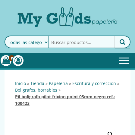
MyGoods · Papelería
My Goods es tu papelería
online de confianza. Podrás
encontrar todo lo necesario
0
para tu empresa.
inicio
»
tienda
»
papelería
»
escritura y corrección
»
boligrafos. borrables
»
pil boligrafo pilot frixion point 05mm negro ref.:
100423