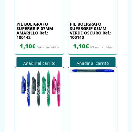
PIL BOLIGRAFO
PIL BOLIGRAFO
SUPERGRIP 07MM
SUPERGRIP 05MM
AMARILLO Ref.:
VERDE OSCURO Ref.:
100142
100140
1,10
€
1,10
€
IVA no incluidos
IVA no incluidos
Añadir al carrito
Añadir al carrito