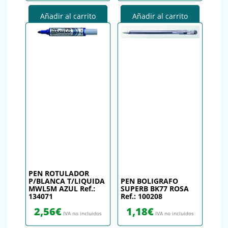
Añadir al carrito
Añadir al carrito
PEN ROTULADOR
P/BLANCA T/LIQUIDA
PEN BOLIGRAFO
MWL5M AZUL Ref.:
SUPERB BK77 ROSA
134071
Ref.: 100208
2,56
€
1,18
€
IVA no incluidos
IVA no incluidos