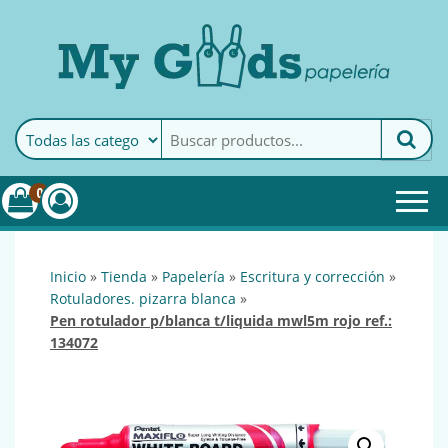
MyGoods · Papelería
My Goods es tu papelería
online de confianza. Podrás
encontrar todo lo necesario
0
para tu empresa.
inicio
»
tienda
»
papelería
»
escritura y corrección
»
rotuladores. pizarra blanca
»
pen rotulador p/blanca t/liquida mwl5m rojo ref.:
134072