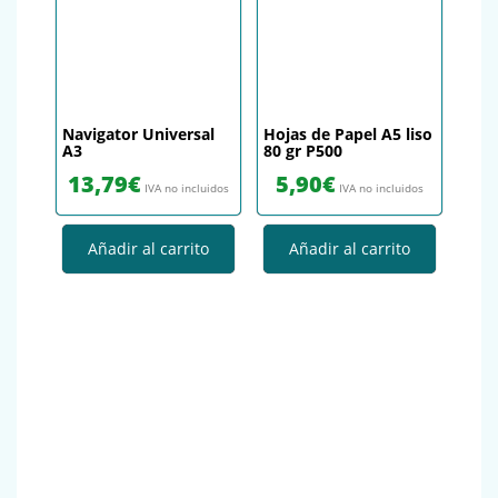
Navigator Universal
Hojas de Papel A5 liso
A3
80 gr P500
13,79
€
5,90
€
IVA no incluidos
IVA no incluidos
Añadir al carrito
Añadir al carrito