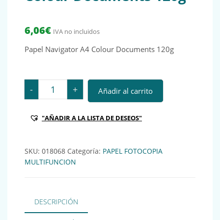
6,06
€
IVA no incluidos
Papel Navigator A4 Colour Documents 120g
Papel Navigator A4 Colour Documents 120g cantidad
-
+
Añadir al carrito
"AÑADIR A LA LISTA DE DESEOS"
SKU:
018068
Categoría:
PAPEL FOTOCOPIA
MULTIFUNCION
DESCRIPCIÓN