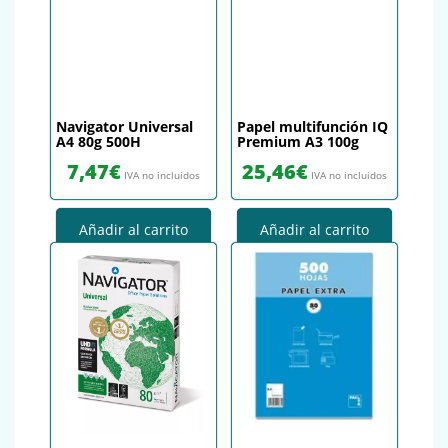
Navigator Universal
Papel multifunción IQ
A4 80g 500H
Premium A3 100g
7,47
€
25,46
€
IVA no incluidos
IVA no incluidos
Añadir al carrito
Añadir al carrito