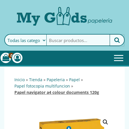
MyGoods · Papelería
My Goods es tu papelería
online de confianza. Podrás
encontrar todo lo necesario
0
para tu empresa.
inicio
»
tienda
»
papeleria
»
papel
»
papel fotocopia multifuncion
»
papel navigator a4 colour documents 120g