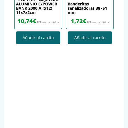
ALUMINIO C/POWER
Banderitas
BANK 2000 A (x12)
señalizadoras 38×51
11x7x2cm
mm
10,74
€
1,72
€
IVA no incluidos
IVA no incluidos
Añadir al carrito
Añadir al carrito