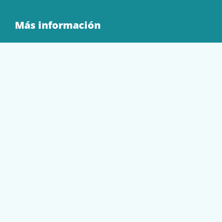
Más información
Quienes Somos
Contacto
Tienda
EQUIPAMIENTO
PAPELERÍA
SOBRES Y BOLSAS
TECNOLOGÍA
TONER Y CARTUCHOS