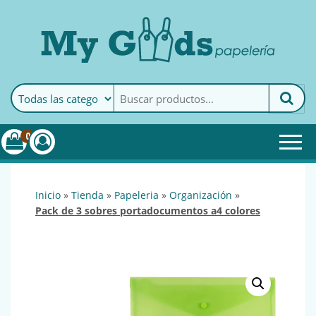
MyGoods · Papelería
My Goods es tu papelería
online de confianza. Podrás
encontrar todo lo necesario
0
para tu empresa.
inicio
»
tienda
»
papeleria
»
organización
»
pack de 3 sobres portadocumentos a4 colores