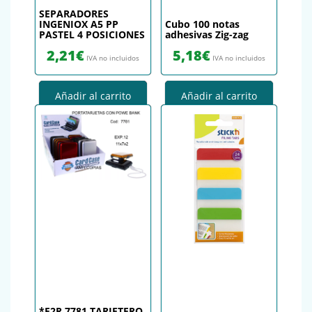
SEPARADORES
INGENIOX A5 PP
Cubo 100 notas
PASTEL 4 POSICIONES
adhesivas Zig-zag
2,21
€
5,18
€
IVA no incluidos
IVA no incluidos
Añadir al carrito
Añadir al carrito
*E2R 7781 TARJETERO