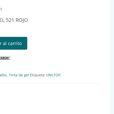
os
EL 521 ROJO
1 ROJO Ref.: 121952 cantidad
 al carrito
ESEOS"
afos. Tinta de gel
Etiqueta:
UNI,TOP,