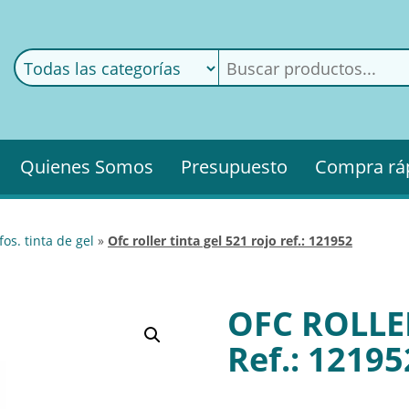
ods
ería
Quienes Somos
Presupuesto
Compra rá
afos. tinta de gel
»
ofc roller tinta gel 521 rojo ref.: 121952
OFC ROLLE
Ref.: 12195