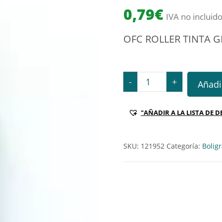
0,79
€
IVA no incluid
OFC ROLLER TINTA G
OFC ROLLER TINTA GEL 52
-
+
Añadir
"AÑADIR A LA LISTA DE D
SKU:
121952
Categoría:
Boligr