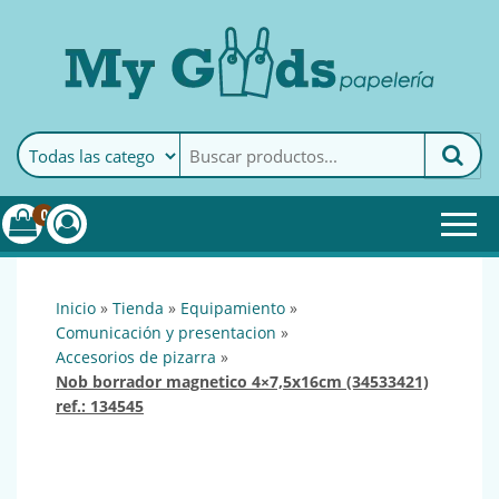
MyGoods · Papelería
My Goods es tu papelería
online de confianza. Podrás
encontrar todo lo necesario
0
para tu empresa.
inicio
»
tienda
»
equipamiento
»
comunicación y presentacion
»
accesorios de pizarra
»
nob borrador magnetico 4×7,5x16cm (34533421)
ref.: 134545