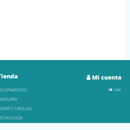
Tienda
Mi cuenta
Salir
EQUIPAMIENTO
APELERÍA
OBRES Y BOLSAS
TECNOLOGÍA
ONER Y CARTUCHOS