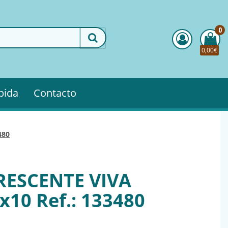
0
0,00€
pida
Contacto
480
ESCENTE VIVA
10 Ref.: 133480