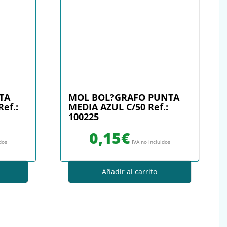
TA
MOL BOL?GRAFO PUNTA
ef.:
MEDIA AZUL C/50 Ref.:
100225
0,15
€
idos
IVA no incluidos
Añadir al carrito