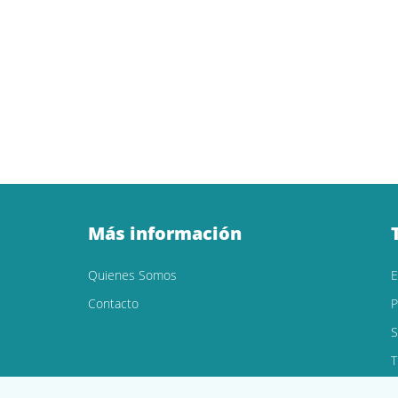
Más información
Quienes Somos
Contacto
P
S
T