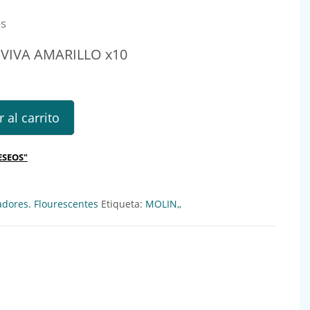
os
VIVA AMARILLO x10
AMARILLO x10 Ref.: 133480 cantidad
 al carrito
ESEOS"
adores. Flourescentes
Etiqueta:
MOLIN,,