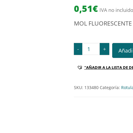
0,51
€
IVA no incluid
MOL FLUORESCENTE 
MOL FLUORESCENTE VIVA 
-
+
Añadir
"AÑADIR A LA LISTA DE D
SKU:
133480
Categoría:
Rotul