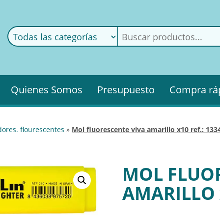
ods
ería
Quienes Somos
Presupuesto
Compra rá
adores. flourescentes
»
mol fluorescente viva amarillo x10 ref.: 133
MOL FLUOR
AMARILLO x