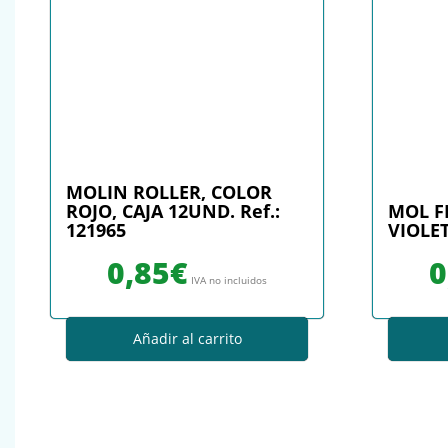
MOLIN ROLLER, COLOR
ROJO, CAJA 12UND. Ref.:
MOL F
121965
VIOLET
0,85
€
0
IVA no incluidos
Añadir al carrito