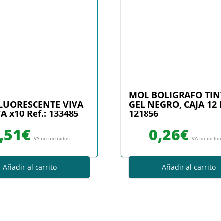
MOL BOLIGRAFO TIN
LUORESCENTE VIVA
GEL NEGRO, CAJA 12 R
A x10 Ref.: 133485
121856
,51
€
0,26
€
IVA no incluidos
IVA no inclu
Añadir al carrito
Añadir al carrito