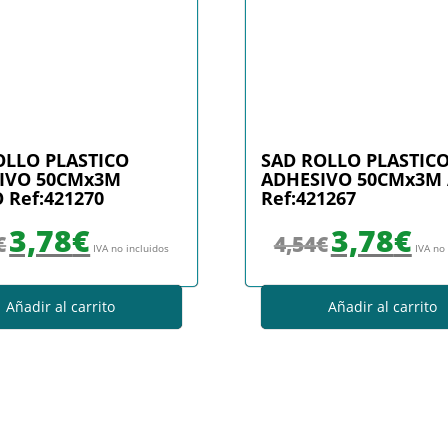
OLLO PLASTICO
SAD ROLLO PLASTIC
IVO 50CMx3M
ADHESIVO 50CMx3M
 Ref:421270
Ref:421267
El precio original era: 4,33€.
El precio actual es: 3,78€.
El precio original era
El prec
3,78
€
3,78
€
€
4,54
€
IVA no incluidos
IVA no
Añadir al carrito
Añadir al carrito