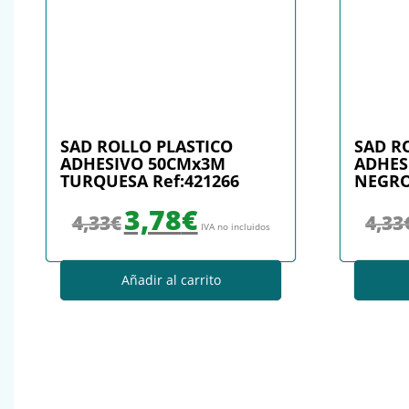
SAD ROLLO PLASTICO
SAD R
ADHESIVO 50CMx3M
ADHES
TURQUESA Ref:421266
NEGRO
El precio original era: 4,33€.
El precio actual es: 3,78€.
3,78
€
4,33
€
4,33
IVA no incluidos
Añadir al carrito