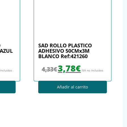
O
SAD ROLLO PLASTICO
 AZUL
ADHESIVO 50CMx3M
BLANCO Ref:421260
: 4,54€.
io actual es: 3,78€.
El precio original era: 4,33€.
El precio actual es: 3,78€.
3,78
€
4,33
€
 incluidos
IVA no incluidos
Añadir al carrito