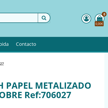
0
0,00€
pida
Contacto
027
H PAPEL METALIZADO
OBRE Ref:706027