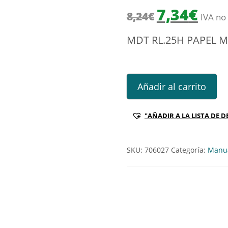
El precio origin
El prec
7,34
€
8,24
€
IVA no 
MDT RL.25H PAPEL 
MDT RL.25H PAPEL METALIZA
Añadir al carrito
"AÑADIR A LA LISTA DE D
SKU:
706027
Categoría:
Manua