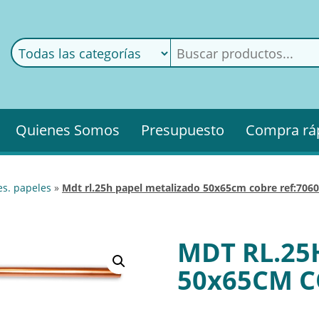
ods
ería
Quienes Somos
Presupuesto
Compra rá
es. papeles
»
mdt rl.25h papel metalizado 50x65cm cobre ref:706
MDT RL.25
50x65CM C