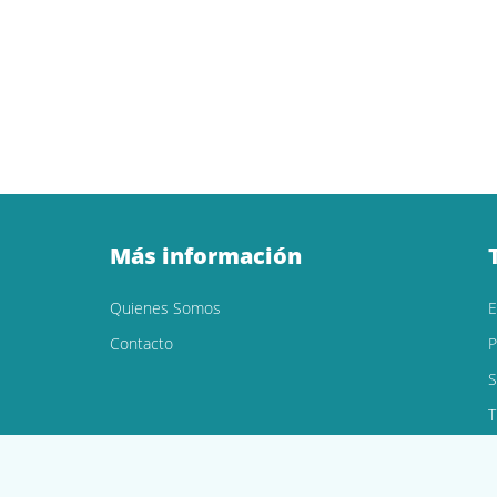
Más información
Quienes Somos
Contacto
P
S
T