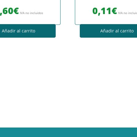
,60
€
0,11
€
IVA no incluidos
IVA no inclu
Añadir al carrito
Añadir al carrito