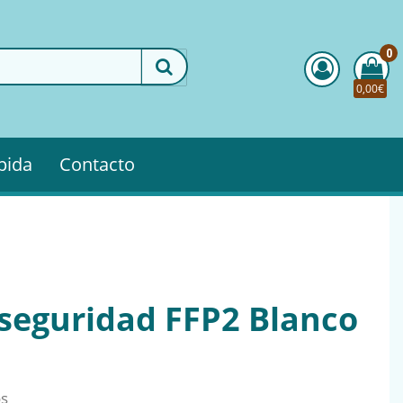
0
0,00€
pida
Contacto
 seguridad FFP2 Blanco
os