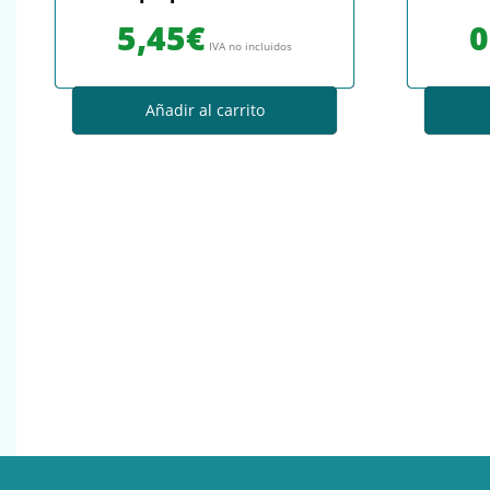
5,45
€
0
IVA no incluidos
Añadir al carrito