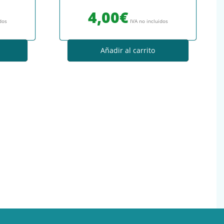
4,00
€
idos
IVA no incluidos
Añadir al carrito