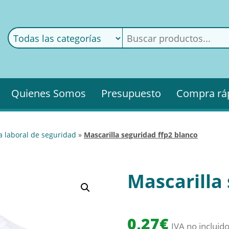
ods
ería
Quienes Somos
Presupuesto
Compra rá
pa laboral de seguridad
»
mascarilla seguridad ffp2 blanco
Mascarilla
0,27
€
IVA no incluid