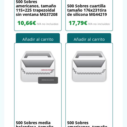
500 Sobres
americanos, tamaño
500 Sobres cuartilla
115×225 trapezoidal
tamaño 176x231tira
sin ventana MG37208
de silicona MG44219
10,66
€
17,79
€
IVA no incluidos
IVA no incluidos
Añadir al carrito
Añadir al carrito
500 Sobres media
500 Sobres
holandesa, tamaño
americanos, tamaño