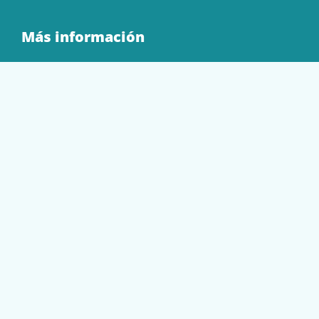
Más información
Quienes Somos
Contacto
Tienda
EQUIPAMIENTO
PAPELERÍA
SOBRES Y BOLSAS
TECNOLOGÍA
TONER Y CARTUCHOS