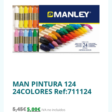
MAN PINTURA 124
24COLORES Ref:711124
El precio original era: 5,45€.
El precio actual es: 5,00€.
5,45
€
5,00
€
IVA no incluidos