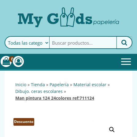
MyGoods · Papelería
My Goods es tu papelería
online de confianza. Podrás
encontrar todo lo necesario
0
para tu empresa.
inicio
»
tienda
»
papelería
»
material escolar
»
dibujo. ceras escolares
»
man pintura 124 24colores ref:711124
Descuento