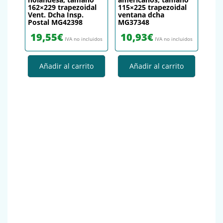
162×229 trapezoidal
115×225 trapezoidal
Vent. Dcha Insp.
ventana dcha
Postal MG42398
MG37348
19,55
€
10,93
€
IVA no incluidos
IVA no incluidos
Añadir al carrito
Añadir al carrito