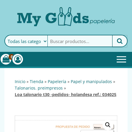
MyGoods · Papelería
My Goods es tu papelería
online de confianza. Podrás
encontrar todo lo necesario
0
para tu empresa.
inicio
»
tienda
»
papelería
»
papel y manipulados
»
talonarios. preimpresos
»
loa talonario t30 -pedidos- holandesa ref.: 034025