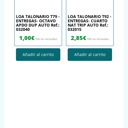
LOA TALONARIO T79 -
LOA TALONARIO T92 -
ENTREGAS- OCTAVO
ENTREGAS- CUARTO
APDO DUP AUTO Ref.:
NAT TRIP AUTO Ref.:
032040
032015
1,00
€
2,85
€
IVA no incluidos
IVA no incluidos
Añadir al carrito
Añadir al carrito