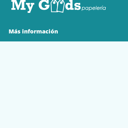
Más información
Quienes Somos
Contacto
Tienda
EQUIPAMIENTO
PAPELERÍA
SOBRES Y BOLSAS
TECNOLOGÍA
TONER Y CARTUCHOS