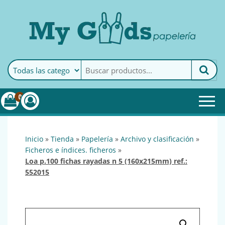
MyGoods · Papelería
My Goods es tu papelería
online de confianza. Podrás
encontrar todo lo necesario
0
para tu empresa.
inicio
»
tienda
»
papelería
»
archivo y clasificación
»
ficheros e índices. ficheros
»
loa p.100 fichas rayadas n 5 (160x215mm) ref.:
552015