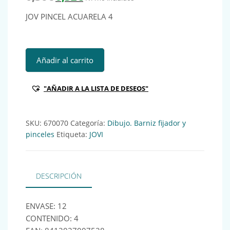
JOV PINCEL ACUARELA 4
JOV PINCEL ACUARELA 4 Ref:670070 cantidad
Añadir al carrito
"AÑADIR A LA LISTA DE DESEOS"
SKU:
670070
Categoría:
Dibujo. Barniz fijador y
pinceles
Etiqueta:
JOVI
DESCRIPCIÓN
ENVASE: 12
CONTENIDO: 4