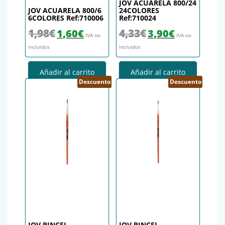
JOV ACUARELA 800/24
JOV ACUARELA 800/6
24COLORES
6COLORES Ref:710006
Ref:710024
El precio original era: 1,98€.
El precio actual es: 1,60€.
El precio original era: 4,33€.
El precio actual es
1,98
€
4,33
€
1,60
€
3,90
€
IVA no
IVA no
incluidos
incluidos
Añadir al carrito
Añadir al carrito
Descuento
Descuento
JOV PINCEL
JOV PINCEL