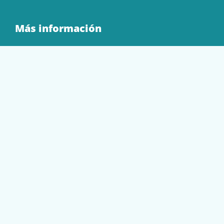
Más información
Quienes Somos
Contacto
Tienda
EQUIPAMIENTO
PAPELERÍA
SOBRES Y BOLSAS
TECNOLOGÍA
TONER Y CARTUCHOS