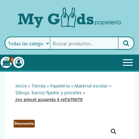
MyGoods · Papelería
My Goods es tu papelería
online de confianza. Podrás
encontrar todo lo necesario
0
para tu empresa.
inicio
»
tienda
»
papelería
»
material escolar
»
dibujo. barniz fijador y pinceles
»
jov pincel acuarela 4 ref:670070
Descuento