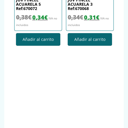
ACUARELA 5
ACUARELA 3
Ref:670072
Ref:670068
El precio original era: 0,38€.
El precio actual es: 0,34€.
El precio original era: 0,34€.
El precio actual es
0,38
€
0,34
€
0,34
€
0,31
€
IVA no
IVA no
incluidos
incluidos
Añadir al carrito
Añadir al carrito