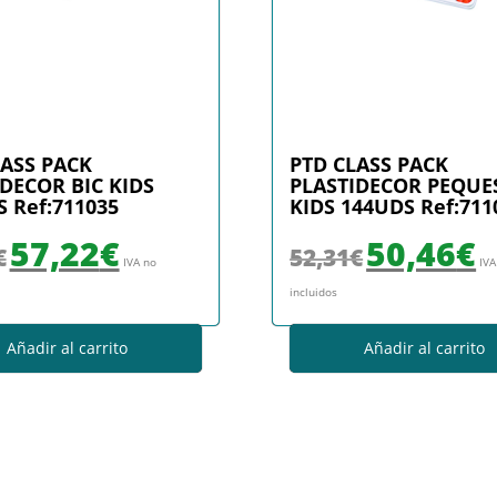
LASS PACK
PTD CLASS PACK
DECOR BIC KIDS
PLASTIDECOR PEQUES
 Ref:711035
KIDS 144UDS Ref:711
El precio original era: 67,64€.
El precio actual es: 57,22€.
El precio original era
El 
57,22
€
50,46
€
€
52,31
€
IVA no
IVA
incluidos
Añadir al carrito
Añadir al carrito