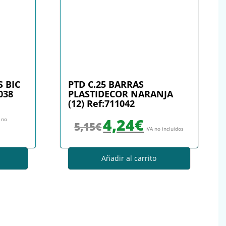
 BIC
PTD C.25 BARRAS
038
PLASTIDECOR NARANJA
(12) Ref:711042
: 52,31€.
precio actual es: 50,46€.
El precio original era: 5,15€.
El precio actual es: 4,24€.
4,24
€
 no
5,15
€
IVA no incluidos
Añadir al carrito