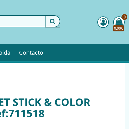
0
0,00€
pida
Contacto
ET STICK & COLOR
ef:711518