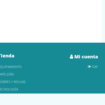
Tienda
Mi cuenta
Salir
EQUIPAMIENTO
APELERÍA
OBRES Y BOLSAS
TECNOLOGÍA
ONER Y CARTUCHOS