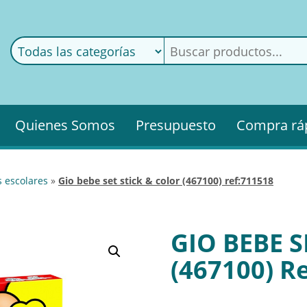
ods
ería
Quienes Somos
Presupuesto
Compra rá
as escolares
»
gio bebe set stick & color (467100) ref:711518
GIO BEBE S
(467100) R