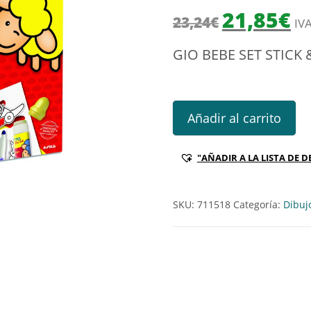
El precio origi
El 
21,85
€
23,24
€
IVA
GIO BEBE SET STICK 
GIO BEBE SET STICK & COLOR 
Añadir al carrito
"AÑADIR A LA LISTA DE D
SKU:
711518
Categoría:
Dibuj