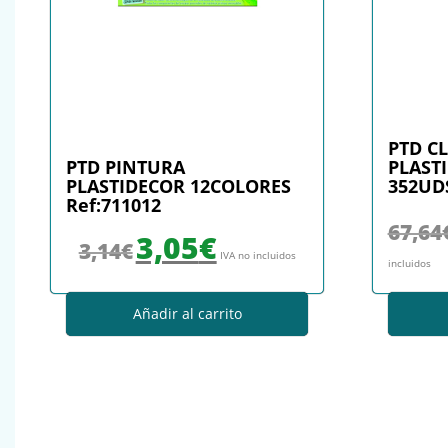
PTD C
PTD PINTURA
PLASTI
PLASTIDECOR 12COLORES
352UDS
Ref:711012
67,64
El precio original era: 3,14€.
El precio actual es: 3,05€.
3,05
€
3,14
€
IVA no incluidos
incluidos
Añadir al carrito