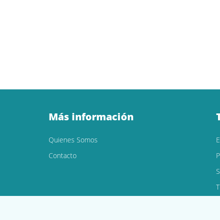
Más información
Quienes Somos
Contacto
P
S
T