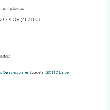
nal era: 23,24€.
precio actual es: 21,85€.
 no incluidos
& COLOR (467100)
(467100) Ref:711518 cantidad
ESEOS"
o. Ceras escolares
Etiqueta:
GIOTTO be-bè