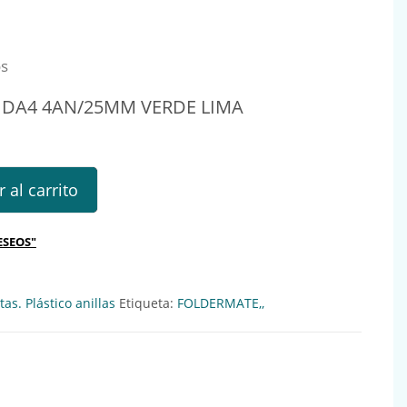
os
1 DA4 4AN/25MM VERDE LIMA
 4AN/25MM VERDE LIMA Ref.: 533287 cantidad
 al carrito
ESEOS"
as. Plástico anillas
Etiqueta:
FOLDERMATE,,