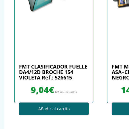
FMT CLASIFICADOR FUELLE
FMT M
DA4/12D BROCHE 154
ASA+C
VIOLETA Ref.: 526615
NEGRO 
9,04
€
1
IVA no incluidos
Añadir al carrito