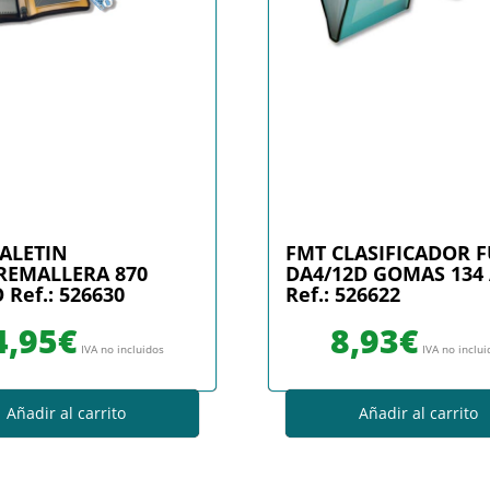
ALETIN
FMT CLASIFICADOR F
REMALLERA 870
DA4/12D GOMAS 134
Ref.: 526630
Ref.: 526622
4,95
€
8,93
€
IVA no incluidos
IVA no inclu
Añadir al carrito
Añadir al carrito