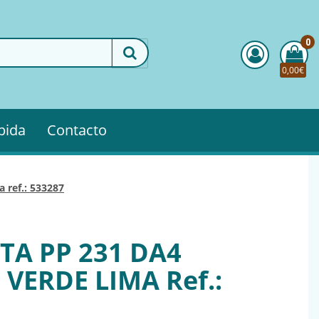
0
0,00€
pida
Contacto
 ref.: 533287
TA PP 231 DA4
VERDE LIMA Ref.: