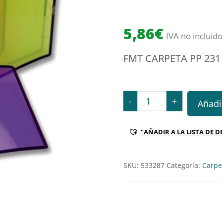
5,86
€
IVA no incluid
FMT CARPETA PP 23
FMT CARPETA PP 231 DA4
-
+
Añadir
"AÑADIR A LA LISTA DE D
SKU:
533287
Categoría:
Carpet