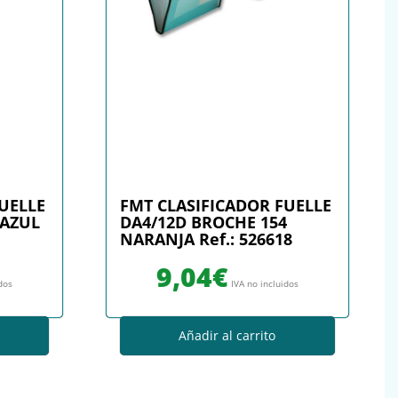
UELLE
FMT CLASIFICADOR FUELLE
 AZUL
DA4/12D BROCHE 154
NARANJA Ref.: 526618
9,04
€
idos
IVA no incluidos
Añadir al carrito