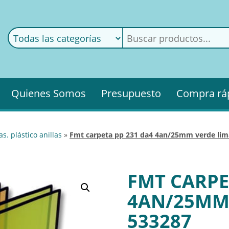
ods
ería
Quienes Somos
Presupuesto
Compra rá
as. plástico anillas
»
fmt carpeta pp 231 da4 4an/25mm verde lima
FMT CARPE
4AN/25MM 
533287