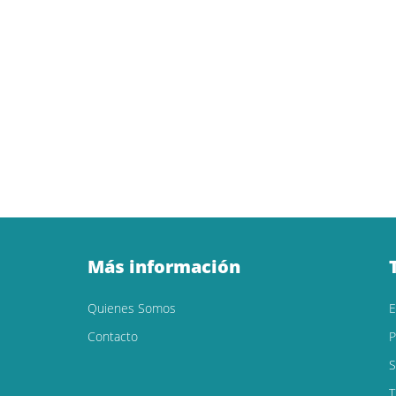
Más información
Quienes Somos
Contacto
P
S