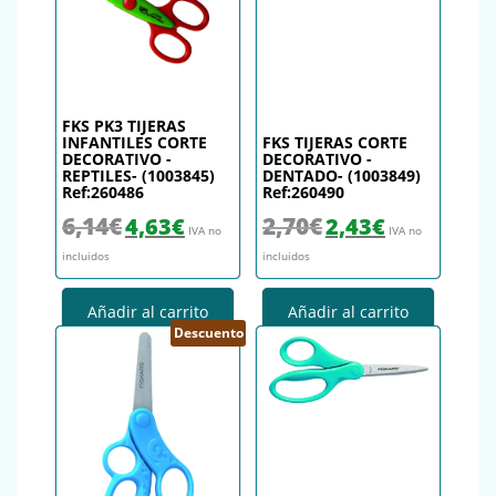
FKS PK3 TIJERAS
INFANTILES CORTE
FKS TIJERAS CORTE
DECORATIVO -
DECORATIVO -
REPTILES- (1003845)
DENTADO- (1003849)
Ref:260486
Ref:260490
El precio original era: 6,14€.
El precio actual es: 4,63€.
El precio original era: 2,70€.
El precio actual es
6,14
€
2,70
€
4,63
€
2,43
€
IVA no
IVA no
incluidos
incluidos
Añadir al carrito
Añadir al carrito
Descuento