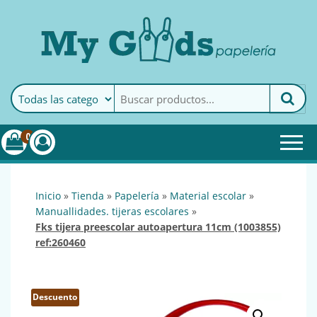
MyGoods · Papelería
My Goods es tu papelería
online de confianza. Podrás
encontrar todo lo necesario
0
para tu empresa.
inicio
»
tienda
»
papelería
»
material escolar
»
manuallidades. tijeras escolares
»
fks tijera preescolar autoapertura 11cm (1003855)
ref:260460
Descuento