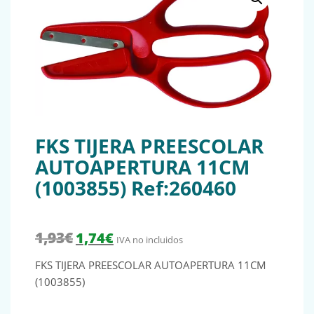
FKS TIJERA PREESCOLAR
AUTOAPERTURA 11CM
(1003855) Ref:260460
El precio original era: 1,93€.
El precio actual es: 1,74€.
1,93
€
1,74
€
IVA no incluidos
FKS TIJERA PREESCOLAR AUTOAPERTURA 11CM
(1003855)