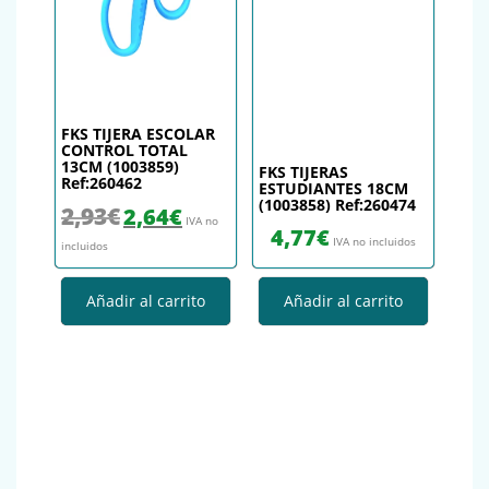
FKS TIJERA ESCOLAR
CONTROL TOTAL
13CM (1003859)
FKS TIJERAS
Ref:260462
ESTUDIANTES 18CM
(1003858) Ref:260474
El precio original era: 2,93€.
El precio actual es: 2,64€.
2,93
€
2,64
€
IVA no
4,77
€
IVA no incluidos
incluidos
Añadir al carrito
Añadir al carrito