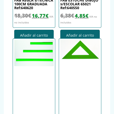
FAB REGLA s/TECNICA
FAB ESTUCHE DIBUJO
100CM GRADUADA
s/ESCOLAR 65021
Ref:640620
Ref:640550
El precio original era: 18,30€.
El precio actual es: 16,77€.
El precio original era: 6,38€.
El precio actual es
18,30
€
6,38
€
16,77
€
4,85
€
IVA
IVA no
no incluidos
incluidos
Añadir al carrito
Añadir al carrito