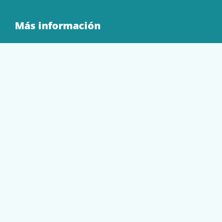
Más información
Quienes Somos
Contacto
Tienda
EQUIPAMIENTO
PAPELERÍA
SOBRES Y BOLSAS
TECNOLOGÍA
TONER Y CARTUCHOS