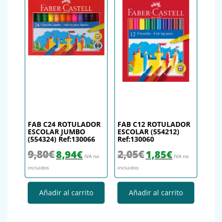
FAB C24 ROTULADOR
FAB C12 ROTULADOR
ESCOLAR JUMBO
ESCOLAR (554212)
(554324) Ref:130066
Ref:130060
El precio original era: 9,80€.
El precio actual es: 8,94€.
El precio original era: 2,05€.
El precio actual es
9,80
€
2,05
€
8,94
€
1,85
€
IVA no
IVA no
incluidos
incluidos
Añadir al carrito
Añadir al carrito