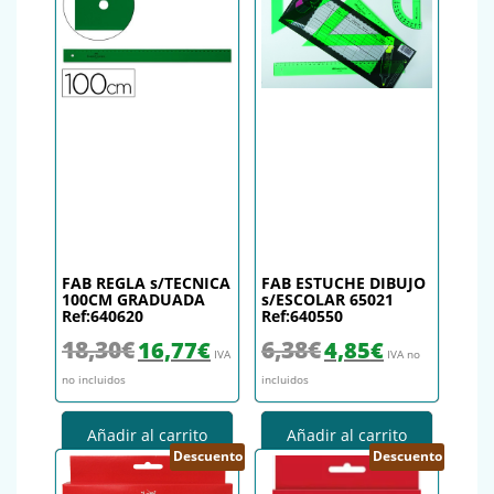
FAB REGLA s/TECNICA
FAB ESTUCHE DIBUJO
100CM GRADUADA
s/ESCOLAR 65021
Ref:640620
Ref:640550
El precio original era: 18,30€.
El precio actual es: 16,77€.
El precio original era: 6,38€.
El precio actual es
18,30
€
6,38
€
16,77
€
4,85
€
IVA
IVA no
no incluidos
incluidos
Añadir al carrito
Añadir al carrito
Descuento
Descuento