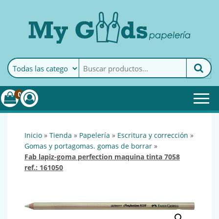
MyGoods · Papelería
My Goods es tu papelería
online de confianza. Podrás
encontrar todo lo necesario
0
para tu empresa.
inicio
»
tienda
»
papelería
»
escritura y corrección
»
gomas y portagomas. gomas de borrar
»
fab lapiz-goma perfection maquina tinta 7058
ref.: 161050