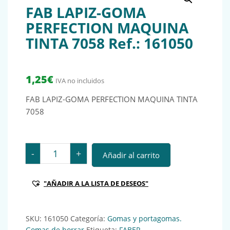
FAB LAPIZ-GOMA
PERFECTION MAQUINA
TINTA 7058 Ref.: 161050
1,25
€
IVA no incluidos
FAB LAPIZ-GOMA PERFECTION MAQUINA TINTA
7058
FAB LAPIZ-GOMA PERFECTION MAQUINA TINTA 7058 Re
-
+
Añadir al carrito
"AÑADIR A LA LISTA DE DESEOS"
SKU:
161050
Categoría:
Gomas y portagomas.
Gomas de borrar
Etiqueta:
FABER