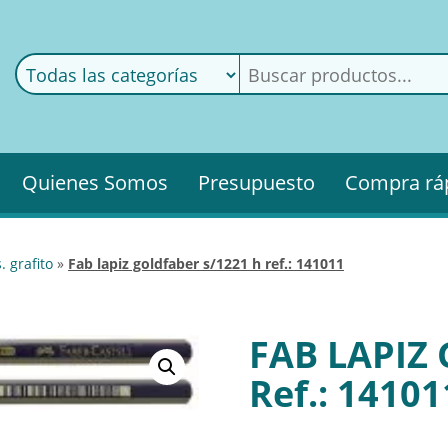
ods
ería
Quienes Somos
Presupuesto
Compra rá
s. grafito
»
fab lapiz goldfaber s/1221 h ref.: 141011
FAB LAPIZ
Ref.: 14101