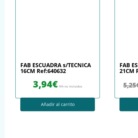
FAB ESCUADRA s/TECNICA
FAB E
16CM Ref:640632
21CM R
3,94
€
5,25
IVA no incluidos
Añadir al carrito