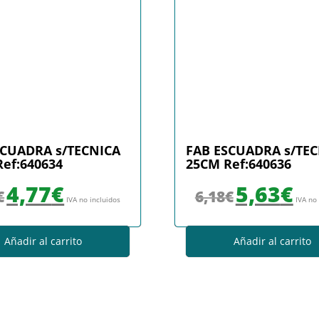
SCUADRA s/TECNICA
FAB ESCUADRA s/TE
ef:640634
25CM Ref:640636
El precio original era: 5,25€.
El precio actual es: 4,77€.
El precio original era
El prec
4,77
€
5,63
€
€
6,18
€
IVA no incluidos
IVA no
Añadir al carrito
Añadir al carrito