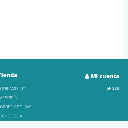
Tienda
Mi cuenta
Salir
EQUIPAMIENTO
APELERÍA
OBRES Y BOLSAS
TECNOLOGÍA
ONER Y CARTUCHOS