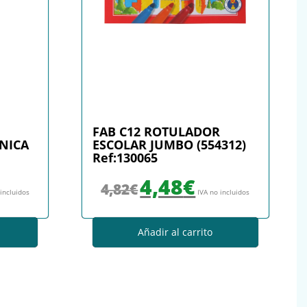
FAB C12 ROTULADOR
CNICA
ESCOLAR JUMBO (554312)
Ref:130065
: 6,18€.
io actual es: 5,63€.
El precio original era: 4,82€.
El precio actual es: 4,48€.
4,48
€
4,82
€
 incluidos
IVA no incluidos
Añadir al carrito