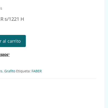
os
R s/1221 H
221 H Ref.: 141011 cantidad
 al carrito
ESEOS"
s. Grafito
Etiqueta:
FABER