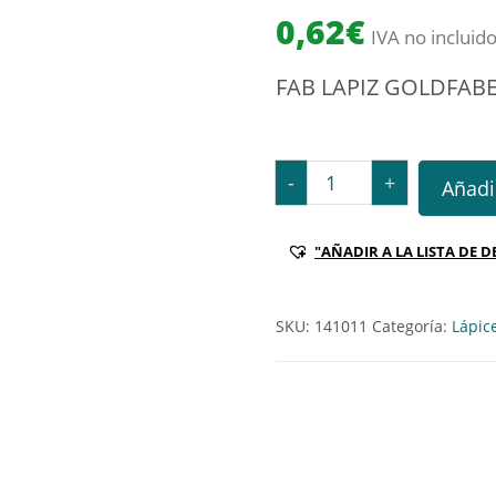
0,62
€
IVA no incluid
FAB LAPIZ GOLDFABE
FAB LAPIZ GOLDFABER s/1
-
+
Añadir
"AÑADIR A LA LISTA DE D
SKU:
141011
Categoría:
Lápice