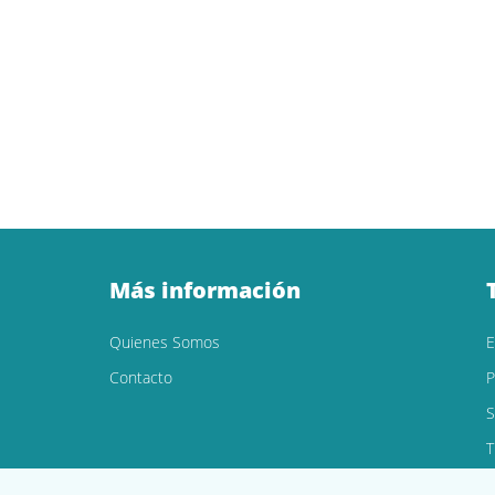
Más información
Quienes Somos
Contacto
P
S
T