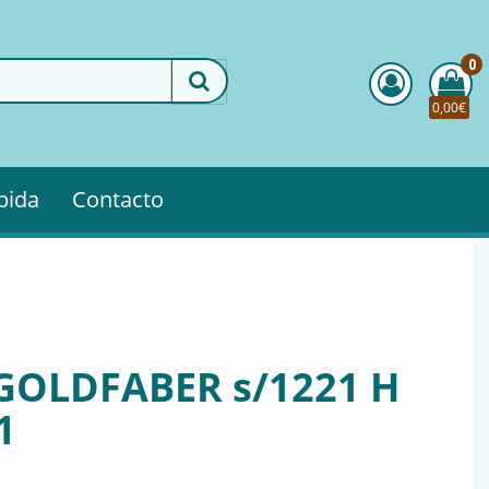
0
0,00€
pida
Contacto
 GOLDFABER s/1221 H
1