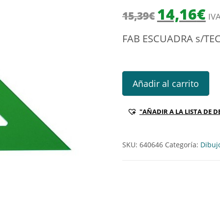
El precio origi
El 
14,16
€
15,39
€
IVA
FAB ESCUADRA s/TE
FAB ESCUADRA s/TECNICA 50
Añadir al carrito
"AÑADIR A LA LISTA DE D
SKU:
640646
Categoría:
Dibuj