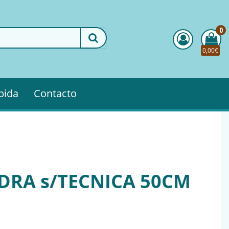
0
0,00€
pida
Contacto
DRA s/TECNICA 50CM