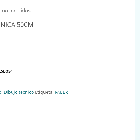
nal era: 15,39€.
precio actual es: 14,16€.
 no incluidos
CNICA 50CM
CM Ref:640646 cantidad
ESEOS"
o. Dibujo tecnico
Etiqueta:
FABER