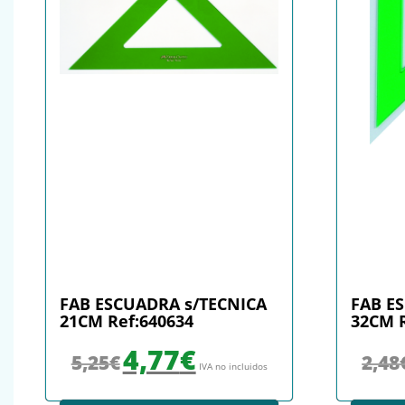
FAB ESCUADRA s/TECNICA
FAB E
21CM Ref:640634
32CM R
El precio original era: 5,25€.
El precio actual es: 4,77€.
4,77
€
5,25
€
2,48
IVA no incluidos