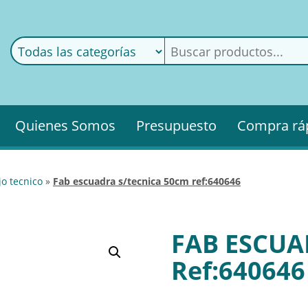
ods
ería
Quienes Somos
Presupuesto
Compra rá
jo tecnico
»
fab escuadra s/tecnica 50cm ref:640646
FAB ESCUA
Ref:640646