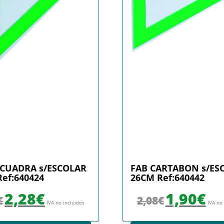
SCUADRA s/ESCOLAR
FAB CARTABON s/ES
ef:640424
26CM Ref:640442
El precio original era: 2,48€.
El precio actual es: 2,28€.
El precio original era
El prec
2,28
€
1,90
€
€
2,08
€
IVA no incluidos
IVA no