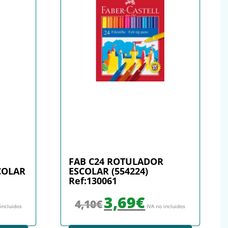
FAB C24 ROTULADOR
COLAR
ESCOLAR (554224)
Ref:130061
: 2,08€.
io actual es: 1,90€.
El precio original era: 4,10€.
El precio actual es: 3,69€.
3,69
€
4,10
€
 incluidos
IVA no incluidos