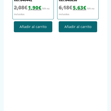
El precio original era: 2,08€.
El precio actual es: 1,90€.
El precio original era: 6,18€.
El precio actual es
2,08
€
6,18
€
1,90
€
5,63
€
IVA no
IVA no
incluidos
incluidos
Añadir al carrito
Añadir al carrito