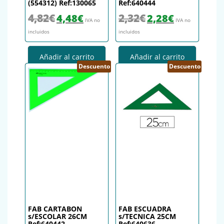
(554312) Ref:130065
Ref:640444
El precio original era: 4,82€.
El precio actual es: 4,48€.
El precio original era: 2,32€.
El precio actual es
4,82
€
2,32
€
4,48
€
2,28
€
IVA no
IVA no
incluidos
incluidos
Añadir al carrito
Añadir al carrito
Descuento
Descuento
FAB CARTABON
FAB ESCUADRA
s/ESCOLAR 26CM
s/TECNICA 25CM
Ref:640442
Ref:640636