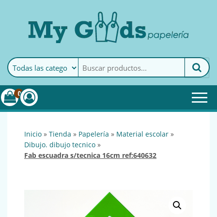
MyGoods · Papelería
My Goods es tu papelería
online de confianza. Podrás
encontrar todo lo necesario
0
para tu empresa.
inicio
»
tienda
»
papelería
»
material escolar
»
dibujo. dibujo tecnico
»
fab escuadra s/tecnica 16cm ref:640632