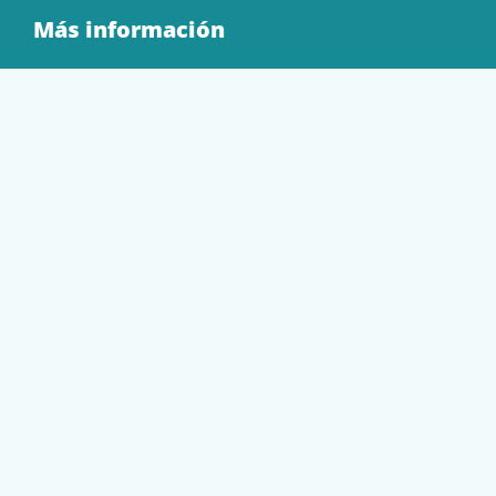
Más información
Quienes Somos
Contacto
Tienda
EQUIPAMIENTO
PAPELERÍA
SOBRES Y BOLSAS
TECNOLOGÍA
TONER Y CARTUCHOS
Mi cuenta