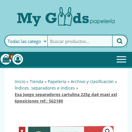
MyGoods · Papelería
My Goods es tu papelería
online de confianza. Podrás
encontrar todo lo necesario
0
para tu empresa.
inicio
»
tienda
»
papelería
»
archivo y clasificación
»
índices. separadores e índices
»
exa juego separadores cartulina 225g da4 maxi xxl
6posiciones ref.: 562180