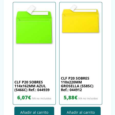
CLF P20 SOBRES
CLF P20 SOBRES
110x220MM
114x162MM AZUL
GROSELLA (5585C)
(5466C) Ref.: 044939
Ref.: 044912
6,07
€
5,88
€
IVA no incluidos
IVA no incluidos
Añadir al carrito
Añadir al carrito