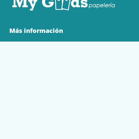
Más información
Quienes Somos
Contacto
Tienda
EQUIPAMIENTO
PAPELERÍA
SOBRES Y BOLSAS
TECNOLOGÍA
TONER Y CARTUCHOS