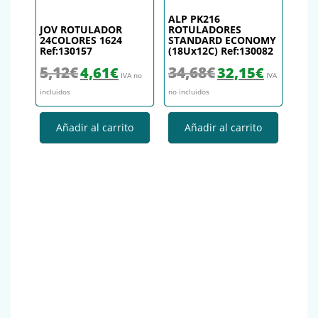
ALP PK216
JOV ROTULADOR
ROTULADORES
24COLORES 1624
STANDARD ECONOMY
Ref:130157
(18Ux12C) Ref:130082
El precio original era: 5,12€.
El precio actual es: 4,61€.
El precio original era: 34,
El precio actu
5,12
€
34,68
€
4,61
€
32,15
€
IVA no
IVA
incluidos
no incluidos
Añadir al carrito
Añadir al carrito