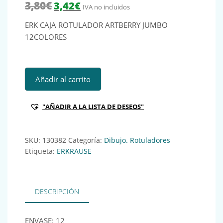
El precio original era: 3,80€.
El precio actual es: 3,42€.
3,80
€
3,42
€
IVA no incluidos
ERK CAJA ROTULADOR ARTBERRY JUMBO
12COLORES
ERK CAJA ROTULADOR ARTBERRY JUMBO 12COLORES Ref:1
Añadir al carrito
"AÑADIR A LA LISTA DE DESEOS"
SKU:
130382
Categoría:
Dibujo. Rotuladores
Etiqueta:
ERKRAUSE
DESCRIPCIÓN
ENVASE: 12