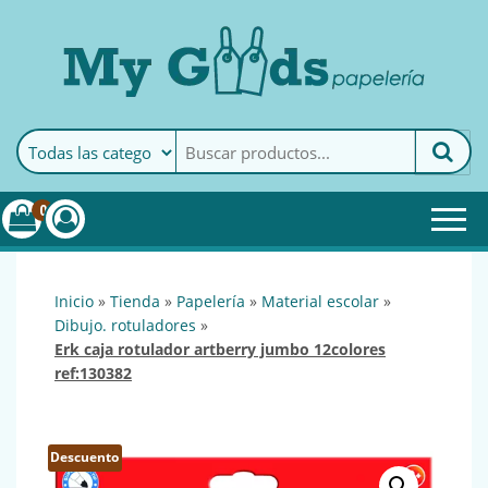
MyGoods · Papelería
My Goods es tu papelería
online de confianza. Podrás
encontrar todo lo necesario
0
para tu empresa.
inicio
»
tienda
»
papelería
»
material escolar
»
dibujo. rotuladores
»
erk caja rotulador artberry jumbo 12colores
ref:130382
Descuento