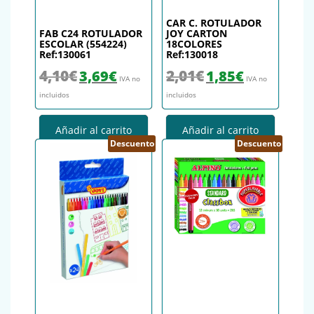
CAR C. ROTULADOR
FAB C24 ROTULADOR
JOY CARTON
ESCOLAR (554224)
18COLORES
Ref:130061
Ref:130018
El precio original era: 4,10€.
El precio actual es: 3,69€.
El precio original era: 2,01€.
El precio actual es
4,10
€
2,01
€
3,69
€
1,85
€
IVA no
IVA no
incluidos
incluidos
Añadir al carrito
Añadir al carrito
Descuento
Descuento